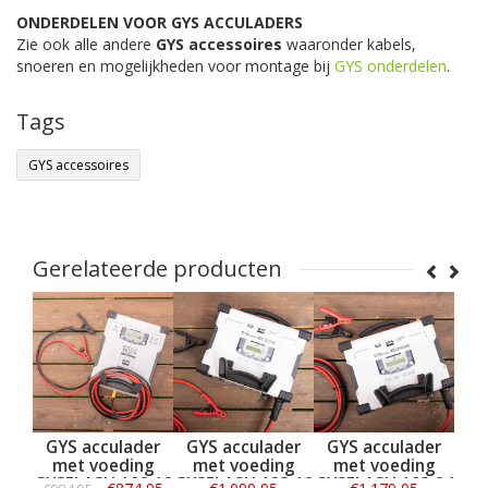
ONDERDELEN VOOR GYS ACCULADERS
Zie ook alle andere
GYS accessoires
waaronder kabels,
snoeren en mogelijkheden voor montage bij
GYS onderdelen
.
Tags
GYS accessoires
Gerelateerde producten
 acculader
GYS acculader
GYS acculader
GYS wandpla
 voeding
met voeding
met voeding
voor GYSflash
ASH 102.12
GYSFLASH 123.12
GYSFLASH 103.24