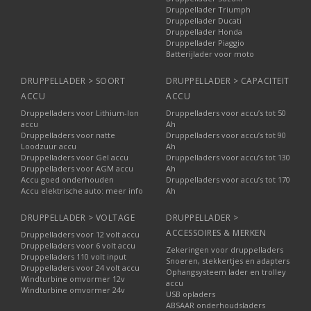
Druppellader Triumph
Druppellader Ducati
Druppellader Honda
Druppellader Piaggio
Batterijlader voor moto
DRUPPELLADER > SOORT
DRUPPELLADER > CAPACITEIT
ACCU
ACCU
Druppelladers voor Lithium-Ion
Druppelladers voor accu’s tot 50
accu
Ah
Druppelladers voor natte
Druppelladers voor accu’s tot 90
Loodzuur accu
Ah
Druppelladers voor Gel accu
Druppelladers voor accu’s tot 130
Druppelladers voor AGM accu
Ah
Accu goed onderhouden
Druppelladers voor accu’s tot 170
Accu elektrische auto: meer info
Ah
DRUPPELLADER > VOLTAGE
DRUPPELLADER >
ACCESSOIRES & MERKEN
Druppelladers voor 12 volt accu
Druppelladers voor 6 volt accu
Zekeringen voor druppelladers
Druppelladers 110 volt input
Snoeren, stekkertjes en adapters
Druppelladers voor 24 volt accu
Ophangsysteem lader en trolley
Windturbine omvormer 12v
accu
Windturbine omvormer 24v
USB opladers
ABSAAR onderhoudsladers