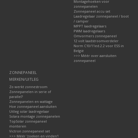
Montagehoeken voor
zonnepanelen
Zonnepaneel accu set
Laadregelaar zonnepaneel / boot
/ camper
MPPT laadregelaars
PWM laadregelaars
Omvormers zonnepaneel
12 volt laadstroomverdeler
Norm C10/11ed.2.2 voor ESS in
België
>>> Méér over aansluiten
zonnepaneel
ZONNEPANEEL
MERKEN/UITLEG
Zo werkt zonnestroom
Zonnepanelen in serie of
parallel?
Zonnepanelen en wattage
Hoe zonnepaneel aansluiten
Uitleg solar laadregelaar
Solara montage zonnepanelen
TopSolar zonnepaneel
monteren
Victron zonnepaneel set
>>> Méér 'zoeken en vinden'!