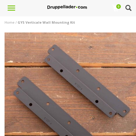
Toggle
0
navigation
Home
/
GYS Verticale Wall Mounting Kit