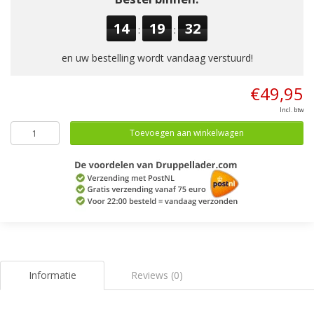
14
19
32
:
:
en uw bestelling wordt vandaag verstuurd!
€49,95
Incl. btw
Toevoegen aan winkelwagen
Informatie
Reviews (0)