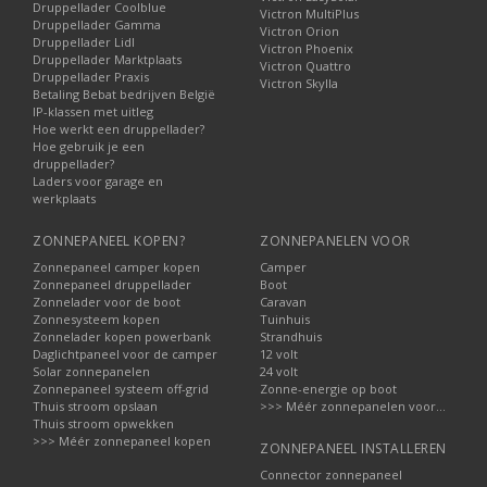
Druppellader Coolblue
Victron MultiPlus
Druppellader Gamma
Victron Orion
Druppellader Lidl
Victron Phoenix
Druppellader Marktplaats
Victron Quattro
Druppellader Praxis
Victron Skylla
Betaling Bebat bedrijven België
IP-klassen met uitleg
Hoe werkt een druppellader?
Hoe gebruik je een
druppellader?
Laders voor garage en
werkplaats
ZONNEPANEEL KOPEN?
ZONNEPANELEN VOOR
Zonnepaneel camper kopen
Camper
Zonnepaneel druppellader
Boot
Zonnelader voor de boot
Caravan
Zonnesysteem kopen
Tuinhuis
Zonnelader kopen powerbank
Strandhuis
Daglichtpaneel voor de camper
12 volt
Solar zonnepanelen
24 volt
Zonnepaneel systeem off-grid
Zonne-energie op boot
Thuis stroom opslaan
>>> Méér zonnepanelen voor...
Thuis stroom opwekken
>>> Méér zonnepaneel kopen
ZONNEPANEEL INSTALLEREN
Connector zonnepaneel