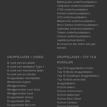
BatteryLabs onderhoudsladers
Cellpower onderhoudsladers
CTEK onderhoudsladers
Einhell onderhoudsladers
GYS onderhoudsladers
Mastervolt onderhoudsladers
Noco Genius onderhoudsladers
Optimate onderhoudsladers
Telwin onderhoudsladers
Victron onderhoudsladers
Laadstroomverdelers
Accessoires die zeker van pas
komen
DRUPPELLADER > OVERIG
DRUPPELLADER > TOP 10 &
MODELLEN
Ik zoek een acculader
Ik zoek een laadkabel Type 1
Top 10 Druppelladers motor
Ik zoek een maritieme lader
Top 10 Beste druppelladers
Ik zoek een accutester
Top 10 Goedkope druppelladers
Druppellader marktplaats
Top 10 Best verkochte
Windmolen kopen
druppelladers
Windgenerator
Victron laders
Windgenerator voor thuis
Victron omvormers
Windgenerator boot
Victron batterijen
Druppellader Action
Victron Blue Smart
Druppellader Aldi
Victron Centaur
Druppellader Bol.com
Victron EasySolar