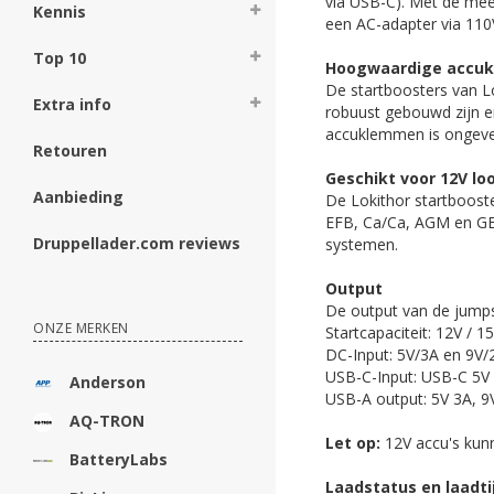
via USB-C). Met de mee
Kennis
een AC-adapter via 110
Top 10
Hoogwaardige accu
De startboosters van L
Extra info
robuust gebouwd zijn e
accuklemmen is ongev
Retouren
Geschikt voor 12V lo
Aanbieding
De Lokithor startbooste
EFB, Ca/Ca, AGM en GEL 
Druppellader.com reviews
systemen.
Output
De output van de jumpst
ONZE MERKEN
Startcapaciteit: 12V / 
DC-Input: 5V/3A en 9V/
USB-C-Input: USB-C 5V 
Anderson
USB-A output: 5V 3A, 9
AQ-TRON
Let op:
12V accu's ku
BatteryLabs
Laadstatus en laadtij