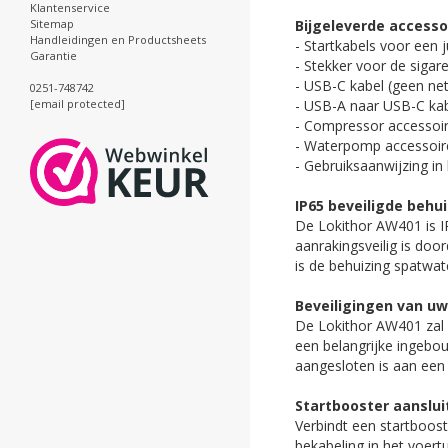
Klantenservice
Bijgeleverde accesso
Sitemap
Handleidingen en Productsheets
- Startkabels voor een
Garantie
- Stekker voor de sigar
- USB-C kabel (geen ne
0251-748742
- USB-A naar USB-C kab
[email protected]
- Compressor accessoi
- Waterpomp accessoir
- Gebruiksaanwijzing in
IP65 beveiligde behui
De Lokithor AW401 is IP
aanrakingsveilig is doo
is de behuizing spatwat
Beveiligingen van u
De Lokithor AW401 zal n
een belangrijke ingebou
aangesloten is aan een a
Startbooster aanslui
Verbindt een startbooste
bekabeling in het voert