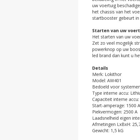
uw voertuig beschadigen
het chassis van het voer
startbooster gebeurt i
Starten van uw voer
Het starten van uw voe
Zet zo veel mogelijk str
powerknop op uw booste
led brand dan kunt u het
Details
Merk: ‎Lokithor
Model: ‎‎AW401
Bedoeld voor systemen: 
Type interne accu: ‎‎Lith
Capaciteit interne accu:
Start-amperage: ‎‎1500 
Piekvermogen: ‎‎‎2500 A
Laadsnelheid eigen inter
Afmetingen LxBxH: ‎25,
Gewicht: ‎‎‎1,5 kG