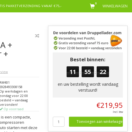
0
TIS PAKKETVERZENDING VANAF €75,-
WINKELWAGEN
A +
 +
Bestel binnen:
11
55
21
review
:
:
AW401
en uw bestelling wordt vandaag
6928493308158
verstuurd!
Op werkdagen en
zondag voor 22:00
besteld = vandaag
€219,95
verzonden!
Op voorraad
Incl. btw
 is een compacte,
Toevoegen aan winkelwagen
tcompressoren
uto starten met deze