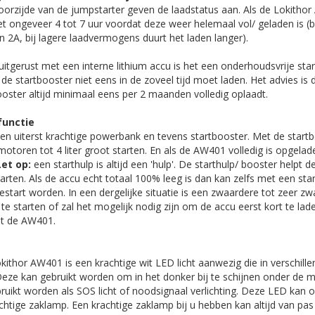
oorzijde van de jumpstarter geven de laadstatus aan. Als de Lokitho
et ongeveer 4 tot 7 uur voordat deze weer helemaal vol/ geladen is (b
 2A, bij lagere laadvermogens duurt het laden langer).
uitgerust met een interne lithium accu is het een onderhoudsvrije star
 de startbooster niet eens in de zoveel tijd moet laden. Het advies i
oster altijd minimaal eens per 2 maanden volledig oplaadt.
functie
n uiterst krachtige powerbank en tevens startbooster. Met de startb
motoren tot 4 liter groot starten. En als de AW401 volledig is opgelade
Let op:
een starthulp is altijd een 'hulp'. De starthulp/ booster helpt
starten. Als de accu echt totaal 100% leeg is dan kan zelfs met een sta
estart worden. In een dergelijke situatie is een zwaardere tot zeer zw
te starten of zal het mogelijk nodig zijn om de accu eerst kort te lad
t de AW401.
kithor AW401 is een krachtige wit LED licht aanwezig die in verschill
eze kan gebruikt worden om in het donker bij te schijnen onder de m
ruikt worden als SOS licht of noodsignaal verlichting. Deze LED kan
chtige zaklamp. Een krachtige zaklamp bij u hebben kan altijd van pa