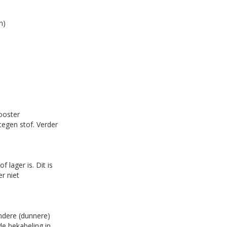
n)
ooster
tegen stof. Verder
 lager is. Dit is
r niet
andere (dunnere)
de bekabeling in