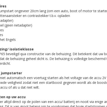
ires
 jumpstart ongeveer 20cm lang (om een auto, boot of motor te starte
ettenaansteker en contrastekker t.b.v. opladen
tadapter)
el (geen netadapter)
res
es
 het Engels
zing/ isolatieklasse
65 beveiligd qua constructie van de behuizing. Dit betekent dat uw b
rdat de behuizing geheel dicht is. De behuizing is volledige beschermd 
erdicht.
w jumpstarter
iet automatisch een voertuig starten als het voltage van de accu 2V of
wde veiligheid zodat niet een startboost gegeven wordt als de booste
ccu of als u dat niet wilt.
ten op uw accu
r altijd direct op de polen van een accu/ batterij en nooit via enige 
uig. Dit is van groot belang om te voorkomen dat hoge startstromen 