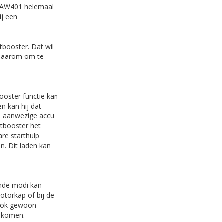
r AW401 helemaal
ij een
tbooster. Dat wil
s daarom om te
ooster functie kan
n kan hij dat
 de aanwezige accu
rtbooster het
are starthulp
en. Dit laden kan
ende modi kan
otorkap of bij de
 ook gewoon
s komen.