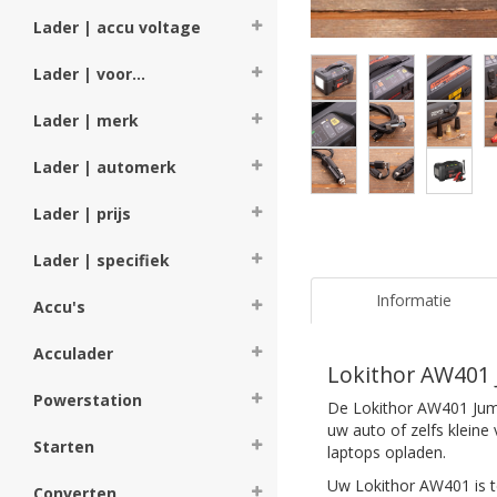
Lader | accu voltage
Lader | voor...
Lader | merk
Lader | automerk
Lader | prijs
Lader | specifiek
Informatie
Accu's
Acculader
Lokithor AW401
Powerstation
De Lokithor AW401 Jump
uw auto of zelfs kleine
Starten
laptops opladen.
Uw Lokithor AW401 is t
Converten