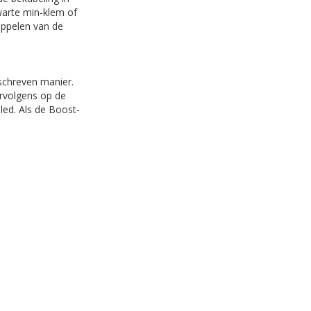
warte min-klem of
koppelen van de
schreven manier.
vervolgens op de
led. Als de Boost-