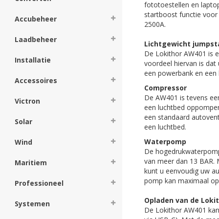
fototoestellen en lapto
startboost functie voo
Accubeheer
2500A.
Laadbeheer
Lichtgewicht jumpst
De Lokithor AW401 is ee
Installatie
voordeel hiervan is dat
een powerbank en een k
Accessoires
Compressor
De AW401 is tevens een
Victron
een luchtbed oppompen.
een standaard autovent
Solar
een luchtbed.
Waterpomp
Wind
De hogedrukwaterpomp 
van meer dan 13 BAR. M
Maritiem
kunt u eenvoudig uw au
pomp kan maximaal op 
Professioneel
Opladen van de Loki
Systemen
De Lokithor AW401 kan