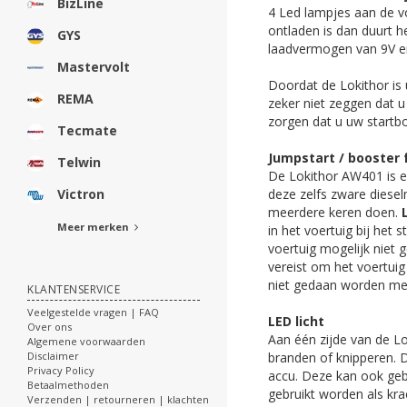
BizLine
4 Led lampjes aan de v
ontladen is dan duurt h
GYS
laadvermogen van 9V en
Mastervolt
Doordat de Lokithor is 
REMA
zeker niet zeggen dat u
zorgen dat u uw startbo
Tecmate
Jumpstart / booster 
Telwin
De Lokithor AW401 is ee
deze zelfs zware diesel
Victron
meerdere keren doen.
Meer merken
in het voertuig bij het 
voertuig mogelijk niet g
vereist om het voertuig 
niet gedaan worden me
KLANTENSERVICE
Veelgestelde vragen | FAQ
LED licht
Over ons
Aan één zijde van de Lo
Algemene voorwaarden
branden of knipperen. D
Disclaimer
Privacy Policy
accu. Deze kan ook geb
Betaalmethoden
gebruikt worden als kra
Verzenden | retourneren | klachten