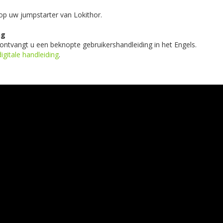
 op uw jumpstarter van Lokithor.
ng
ontvangt u een beknopte gebruikershandleiding in het Engels.
digitale handleiding
.