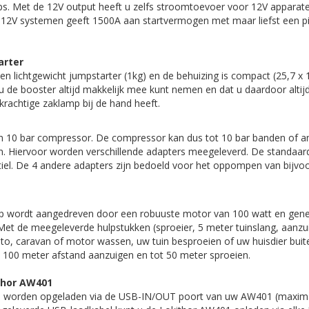
ps. Met de 12V output heeft u zelfs stroomtoevoer voor 12V apparate
r 12V systemen geeft 1500A aan startvermogen met maar liefst een 
arter
n lichtgewicht jumpstarter (1kg) en de behuizing is compact (25,7 x 
 u de booster altijd makkelijk mee kunt nemen en dat u daardoor altij
rachtige zaklamp bij de hand heeft.
 10 bar compressor. De compressor kan dus tot 10 bar banden of a
 Hiervoor worden verschillende adapters meegeleverd. De standaard 
iel. De 4 andere adapters zijn bedoeld voor het oppompen van bijvoo
wordt aangedreven door een robuuste motor van 100 watt en gener
et de meegeleverde hulpstukken (sproeier, 5 meter tuinslang, aanzuig
to, caravan of motor wassen, uw tuin besproeien of uw huisdier bui
100 meter afstand aanzuigen en tot 50 meter sproeien.
thor AW401
 worden opgeladen via de USB-IN/OUT poort van uw AW401 (maxim