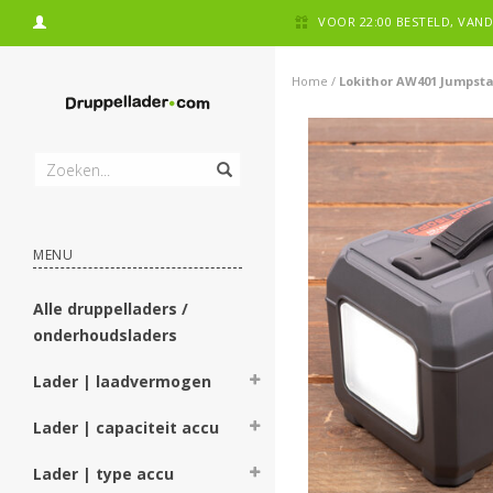
VOOR 22:00 BESTELD, VA
Home
/
Lokithor AW401 Jumpsta
MENU
Alle druppelladers /
onderhoudsladers
Lader | laadvermogen
Lader | capaciteit accu
Lader | type accu