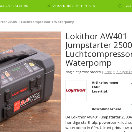
NDAAG VERSTUURD
VERZENDING MET POSTNL
GRA
rter 2500A + Luchtcompressor + Waterpomp
Lokithor AW401
Jumpstarter 2500
Luchtcompressor
Waterpomp
Nog niet gewaardeerd
|
Schrijf je eigen 
Artikelnummer:
EAN:
Levertijd:
Beschikbaarheid:
De Lokithor AW401 Jumpstarter 2500A
handige starthulp, powerbank, luch
waterpomp in één. U kunt prima uw a