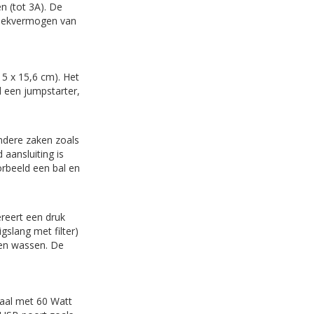
n (tot 3A). De
piekvermogen van
15 x 15,6 cm). Het
d een jumpstarter,
ndere zaken zoals
aansluiting is
rbeeld een bal en
eert een druk
slang met filter)
ten wassen. De
aal met 60 Watt