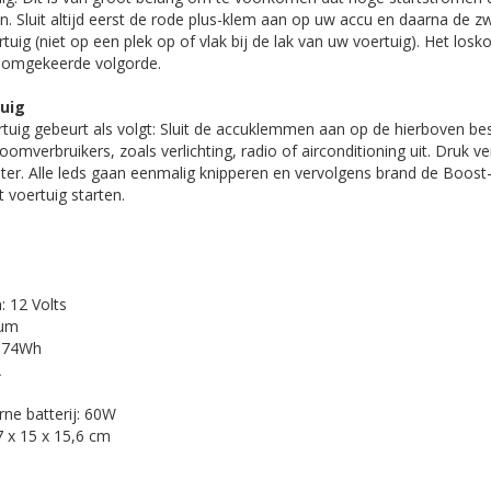
. Sluit altijd eerst de rode plus-klem aan op uw accu en daarna de z
tuig (niet op een plek op of vlak bij de lak van uw voertuig). Het los
n omgekeerde volgorde.
tuig
rtuig gebeurt als volgt: Sluit de accuklemmen aan op de hierboven be
oomverbruikers, zoals verlichting, radio of airconditioning uit. Druk 
r. Alle leds gaan eenmalig knipperen en vervolgens brand de Boost-
 voertuig starten.
‎‎12 Volts
ium
 ‎‎74Wh
A
ne batterij: ‎‎60W
7 x 15 x 15,6 cm