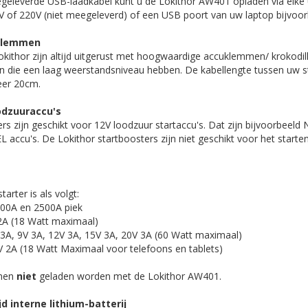
geleverde USB-laadkabel kunt u de Lokithor AW401 opladen via elke
V of 220V (niet meegeleverd) of een USB poort van uw laptop bijvoo
klemmen
okithor zijn altijd uitgerust met hoogwaardige accuklemmen/ krokodi
n die een laag weerstandsniveau hebben. De kabellengte tussen uw s
eer 20cm.
odzuuraccu's
rs zijn geschikt voor 12V loodzuur startaccu's. Dat zijn bijvoorbeeld 
accu's. De Lokithor startboosters zijn niet geschikt voor het starten
arter is als volgt:
1500A en 2500A piek
2A (18 Watt maximaal)
3A, 9V 3A, 12V 3A, 15V 3A, 20V 3A (60 Watt maximaal)
V 2A (18 Watt Maximaal voor telefoons en tablets)
nnen
niet
geladen worden met de Lokithor AW401.
d interne lithium-batterij