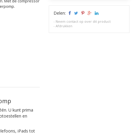
n. Met de compressor
terpomp.
Delen:
-
Neem contact op over dit product
-
Afdrukken
pomp
één. U kunt prima
otoestellen en
efoons, iPads tot