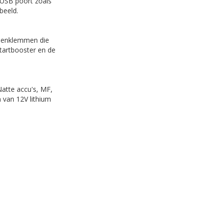
 USB poort zoals
rbeeld.
llenklemmen die
tartbooster en de
Natte accu's, MF,
 van 12V lithium