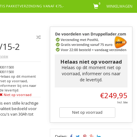
0
TIS PAKKETVERZENDING VANAF €75,-
WINKELWAGEN
/15-2
review
Helaas niet op voorraad
Helaas op dit moment niet op
43011500
43011500
voorraad, informeer ons naar
Helaas op dit moment
de levertijd.
niet op voorraad,
informeer bij ons naar
de levertijd.
€249,95
Niet op voorraad
 een stille krachtige
Incl. btw
aliteit bedoeld voor
Niet op voorraad
cu's van 30Ah tot
Delen: