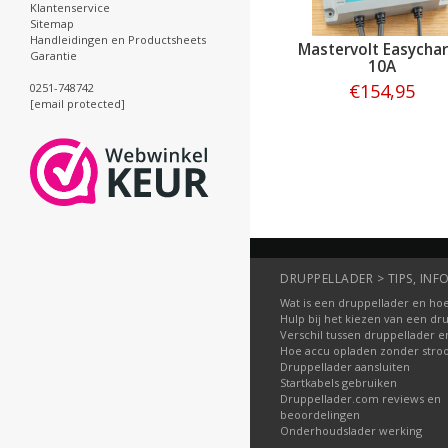
Klantenservice
Sitemap
Handleidingen en Productsheets
Mastervolt Easycha
Garantie
10A
€154,95
0251-748742
[email protected]
Bestellen
DRUPPELLADER > TIPS, INFO
Wat is een druppellader en hoe
Hulp bij het kiezen van een dr
Verschil tussen druppellader e
Hoe accu opladen zonder str
Druppellader aansluiten
Startkabels gebruiken
Druppellader.com reviews en
beoordelingen
Onderhoudslader werking