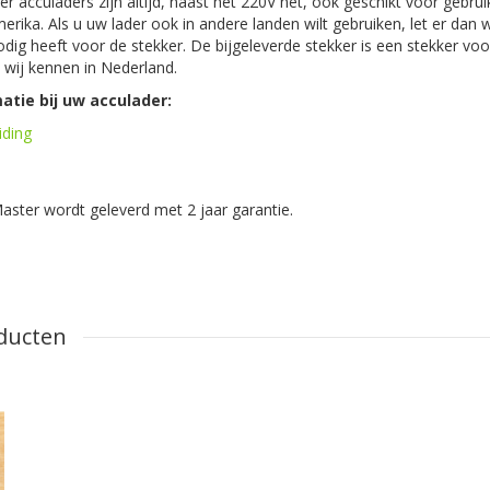
 acculaders zijn altijd, naast het 220V net, ook geschikt voor gebrui
erika. Als u uw lader ook in andere landen wilt gebruiken, let er dan 
dig heeft voor de stekker. De bijgeleverde stekker is een stekker vo
 wij kennen in Nederland.
atie bij uw acculader:
iding
ster wordt geleverd met 2 jaar garantie.
ducten