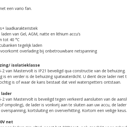
met een vario fan.
s+ laadkarakteristiek
 laden van Gel, AGM, natte en lithium accu’s
n tot 40 °C
ubanken tegelijk laden
voorkomt overlading bij onbetrouwbare netspanning
zing/ isolatieklasse
 van Mastervolt is IP21 beveiligd qua constructie van de behuizing. 
g is en verder is de behuizing spatwaterdicht. U dient deze lader niet t
ochtig is of waar de kans bestaat dat veel waterspetters ontstaan.
 lader
 van Mastervolt is beveiligd tegen verkeerd aansluiten van de aansl
f ompoling), de lader is vonkvrij aan te sluiten aan uw accu, de lader 
overspanning, kortsluiting en oververhitting. Kortom een veilige keus.
10V net