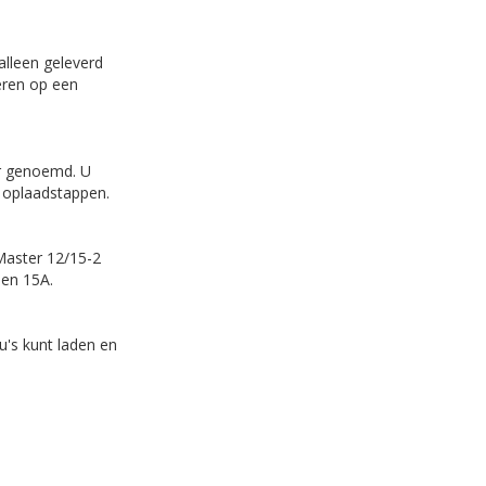
lleen geleverd
eren op een
er genoemd. U
3 oplaadstappen.
Master 12/15-2
den 15A.
u's kunt laden en