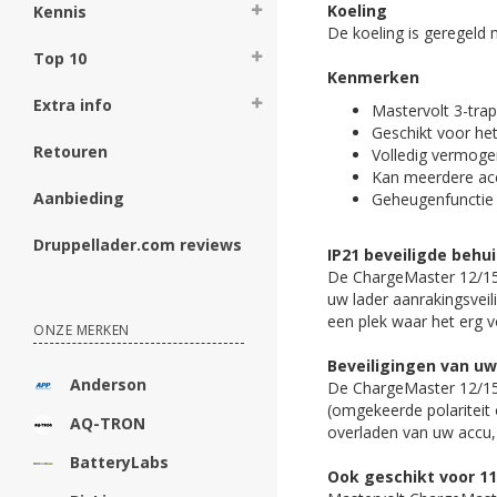
Koeling
Kennis
De koeling is geregeld 
Top 10
Kenmerken
Extra info
Mastervolt 3-trap
Geschikt voor het
Retouren
Volledig vermoge
Kan meerdere acc
Aanbieding
Geheugenfunctie 
Druppellader.com reviews
IP21 beveiligde behui
De ChargeMaster 12/15-2
uw lader aanrakingsveili
een plek waar het erg v
ONZE MERKEN
Beveiligingen van uw
Anderson
De ChargeMaster 12/15-2
(omgekeerde polariteit o
AQ-TRON
overladen van uw accu, 
BatteryLabs
Ook geschikt voor 1