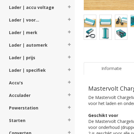
Lader | accu voltage
Lader | voor...
Lader | merk
Lader | automerk
Lader | prijs
Informatie
Lader | specifiek
Accu's
Mastervolt Char
Acculader
De Mastervolt ChargeMas
voor het laden en onde
Powerstation
Geschikt voor
Starten
De Mastervolt ChargeMa
voor onderhoud (druppe
Converten
2 is geschikt voor alle 