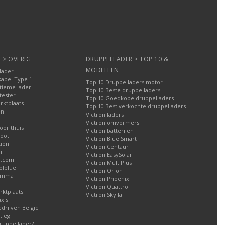
 > OVERIG
DRUPPELLADER > TOP 10 &
MODELLEN
lader
kabel Type 1
Top 10 Druppelladers motor
tieme lader
Top 10 Beste druppelladers
tester
Top 10 Goedkope druppelladers
rktplaats
Top 10 Best verkochte druppelladers
en
Victron laders
Victron omvormers
oor thuis
Victron batterijen
oot
Victron Blue Smart
tion
Victron Centaur
i
Victron EasySolar
l.com
Victron MultiPlus
olblue
Victron Orion
Gamma
Victron Phoenix
l
Victron Quattro
ktplaats
Victron Skylla
xis
edrijven België
tleg
ruppellader?