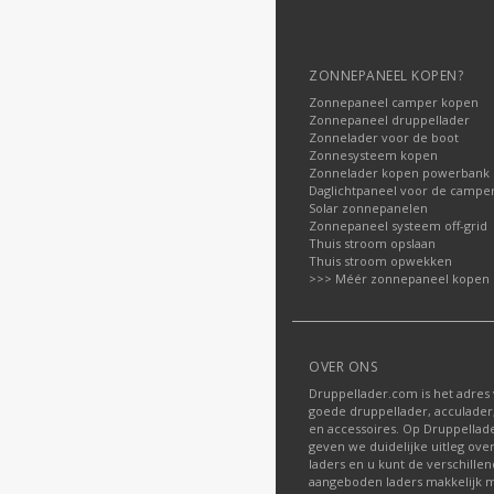
ZONNEPANEEL KOPEN?
Zonnepaneel camper kopen
Zonnepaneel druppellader
Zonnelader voor de boot
Zonnesysteem kopen
Zonnelader kopen powerbank
Daglichtpaneel voor de campe
Solar zonnepanelen
Zonnepaneel systeem off-grid
Thuis stroom opslaan
Thuis stroom opwekken
>>> Méér zonnepaneel kopen
OVER ONS
Druppellader.com is het adres
goede druppellader, acculader
en accessoires. Op Druppella
geven we duidelijke uitleg ove
laders en u kunt de verschille
aangeboden laders makkelijk m