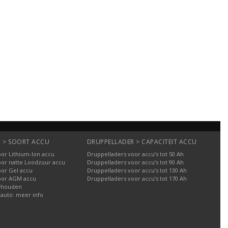
 > SOORT ACCU
DRUPPELLADER > CAPACITEIT ACCU
or Lithium-Ion accu
Druppelladers voor accu’s tot 50 Ah
oor natte Loodzuur accu
Druppelladers voor accu’s tot 90 Ah
oor Gel accu
Druppelladers voor accu’s tot 130 Ah
oor AGM accu
Druppelladers voor accu’s tot 170 Ah
rhouden
 auto: meer info