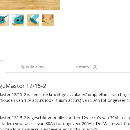
Specificaties
Reviews (0)
geMaster 12/15-2
ter 12/15-2 is een stille krachtige acculader/ druppellader van hoge
rhouden van 12V accu's (ook lithium accu's) van 30Ah tot ongeveer 1
ster 12/15-2 is geschikt voor alle soorten 12V accu's van 30Ah tot
lladen) voor accu's van 30Ah tot ongeveer 200Ah. De Mastervolt Ch
soorten loodzuur accu's en tevens voor lithium accu's.