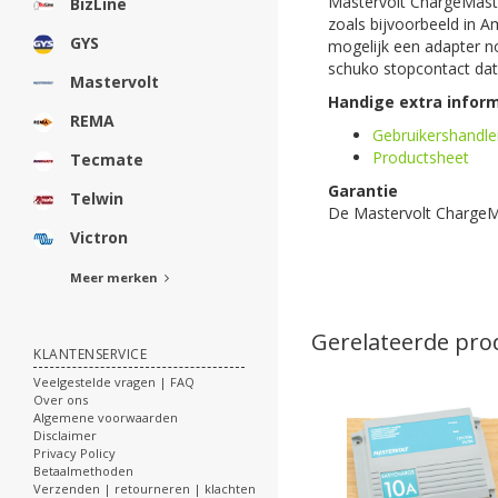
Mastervolt ChargeMaster
BizLine
zoals bijvoorbeeld in Am
GYS
mogelijk een adapter no
schuko stopcontact dat
Mastervolt
Handige extra inform
REMA
Gebruikershandle
Productsheet
Tecmate
Garantie
Telwin
De Mastervolt ChargeMa
Victron
Meer merken
Gerelateerde pro
KLANTENSERVICE
Veelgestelde vragen | FAQ
Over ons
Algemene voorwaarden
Disclaimer
Privacy Policy
Betaalmethoden
Verzenden | retourneren | klachten