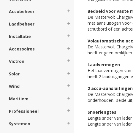
Bedoeld voor vaste
Accubeheer
De Mastervolt ChargeM
met aansluitogen voor 
Laadbeheer
schutbord of een achte
Installatie
Volautomatische acc
De Mastervolt ChargeMa
Accessoires
heeft er geen omkijken
Victron
Laadvermogen
Het laadvermogen van d
Solar
heeft 2 laaduitgangen 
Wind
2 accu-aansluitingen
De Mastervolt ChargeMas
Maritiem
onderhouden. Beide ui
Professioneel
Snoerlengtes
Lengte snoer van lader
Systemen
Lengte snoer van lader