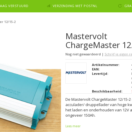
NDAAG VERSTUURD
VERZENDING MET POSTNL
GRA
r 12/15-2
Mastervolt
ChargeMaster 12
Nog niet gewaardeerd
|
Schrijf je eigen 
Artikelnummer:
EAN:
Levertijd:
Beschikbaarheid:
De Mastervolt ChargeMaster 12/15-2 is
acculader/ druppellader van hoge kw
het laden en onderhouden van 12V ac
ongeveer 150Ah.
Lees meer