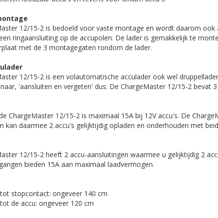
 montage
aster 12/15-2 is bedoeld voor vaste montage en wordt daarom ook a
een ringaansluiting op de accupolen. De lader is gemakkelijk te mont
rplaat met de 3 montagegaten rondom de lader.
ulader
ster 12/15-2 is een volautomatische acculader ook wel druppellad
 naar, 'aansluiten en vergeten' dus. De ChargeMaster 12/15-2 bevat 
e ChargeMaster 12/15-2 is maximaal 15A bij 12V accu's. De Charge
en kan daarmee 2 accu's gelijktijdig opladen en onderhouden met bei
ter 12/15-2 heeft 2 accu-aansluitingen waarmee u gelijktijdig 2 acc
tgangen bieden 15A aan maximaal laadvermogen.
 tot stopcontact: ongeveer 140 cm
 tot de accu: ongeveer 120 cm