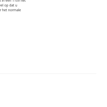
k in een 110V net
wel op dat u
or het normale