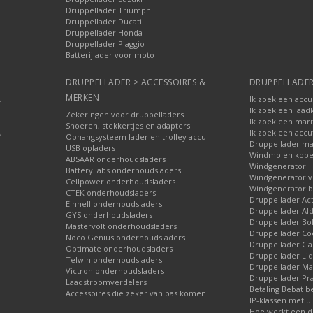
Druppellader Triumph
Druppellader Ducati
Druppellader Honda
Druppellader Piaggio
Batterijlader voor moto
DRUPPELLADER > ACCESSOIRES &
DRUPPELLADER
MERKEN
u
Ik zoek een accu
Ik zoek een laad
Zekeringen voor druppelladers
Ik zoek een mari
Snoeren, stekkertjes en adapters
u
Ik zoek een accu
Ophangsysteem lader en trolley accu
Druppellader ma
USB opladers
Windmolen kop
ABSAAR onderhoudsladers
Windgenerator
BatteryLabs onderhoudsladers
Windgenerator v
Cellpower onderhoudsladers
Windgenerator b
CTEK onderhoudsladers
Druppellader Ac
Einhell onderhoudsladers
Druppellader Ald
GYS onderhoudsladers
Druppellader Bo
Mastervolt onderhoudsladers
Druppellader Co
Noco Genius onderhoudsladers
Druppellader 
Optimate onderhoudsladers
Druppellader Lid
Telwin onderhoudsladers
Druppellader Mar
Victron onderhoudsladers
Druppellader Pra
Laadstroomverdelers
Betaling Bebat b
Accessoires die zeker van pas komen
IP-klassen met ui
Hoe werkt een d