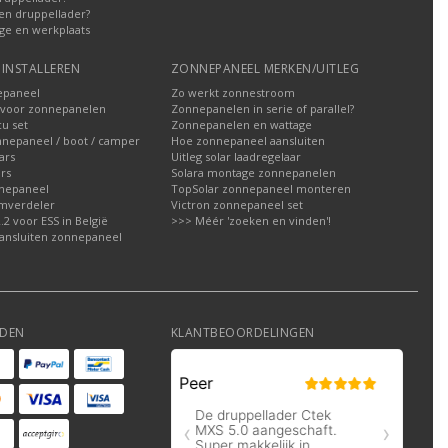
en druppellader?
ge en werkplaats
INSTALLEREN
ZONNEPANEEL MERKEN/UITLEG
epaneel
Zo werkt zonnestroom
voor zonnepanelen
Zonnepanelen in serie of parallel?
u set
Zonnepanelen en wattage
nnepaneel / boot / camper
Hoe zonnepaneel aansluiten
ars
Uitleg solar laadregelaar
rs
Solara montage zonnepanelen
nepaneel
TopSolar zonnepaneel monteren
omverdeler
Victron zonnepaneel set
2 voor ESS in België
>>> Méér 'zoeken en vinden'!
ansluiten zonnepaneel
DEN
KLANTBEOORDELINGEN