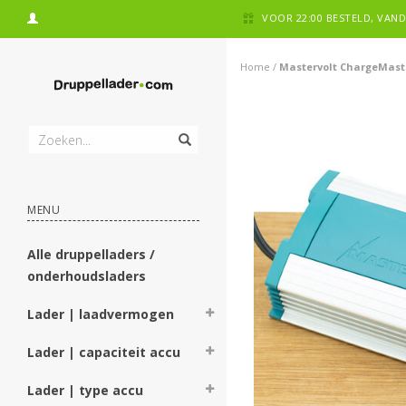
VOOR 22:00 BESTELD, VA
Home
/
Mastervolt ChargeMaste
MENU
Alle druppelladers /
onderhoudsladers
Lader | laadvermogen
Lader | capaciteit accu
Lader | type accu