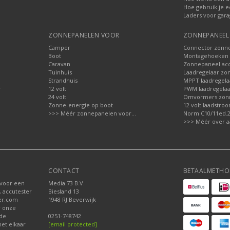
Hoe gebruik je e
Laders voor gara
ZONNEPANELEN VOOR
ZONNEPANEEL 
Camper
Connector zonn
Boot
Montagehoeken 
Caravan
Zonnepaneel acc
Tuinhuis
Laadregelaar zo
Strandhuis
MPPT laadregela
r
12 volt
PWM laadregelaa
24 volt
Omvormers zon
Zonne-energie op boot
12 volt laadstro
>>> Méér zonnepanelen voor...
Norm C10/11ed.2.
>>> Méér over a
CONTACT
BETAALMETHO
 voor een
Media 73 B.V.
, accutester
Biesland 13
der.com
1948 RJ Beverwijk
r onze
nde
0251-748742
et elkaar
[email protected]