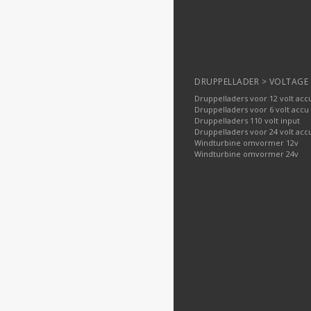
DRUPPELLADER > VOLTAGE
Druppelladers voor 12 volt acc
Druppelladers voor 6 volt accu
Druppelladers 110 volt input
Druppelladers voor 24 volt acc
Windturbine omvormer 12v
Windturbine omvormer 24v