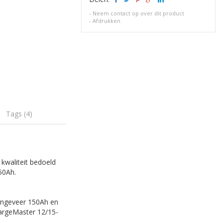
-
Neem contact op over dit product
-
Afdrukken
Tags (4)
 kwaliteit bedoeld
50Ah.
 ongeveer 150Ah en
argeMaster 12/15-