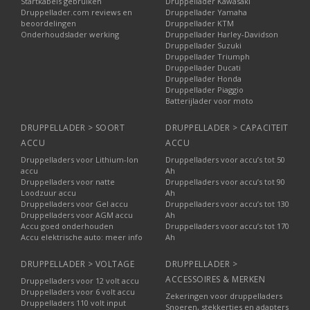
Startkabels gebruiken
Druppellader Kawasaki
Druppellader.com reviews en
Druppellader Yamaha
beoordelingen
Druppellader KTM
Onderhoudslader werking
Druppellader Harley-Davidson
Druppellader Suzuki
Druppellader Triumph
Druppellader Ducati
Druppellader Honda
Druppellader Piaggio
Batterijlader voor moto
DRUPPELLADER > SOORT
DRUPPELLADER > CAPACITEIT
ACCU
ACCU
Druppelladers voor Lithium-Ion
Druppelladers voor accu’s tot 50
accu
Ah
Druppelladers voor natte
Druppelladers voor accu’s tot 90
Loodzuur accu
Ah
Druppelladers voor Gel accu
Druppelladers voor accu’s tot 130
Druppelladers voor AGM accu
Ah
Accu goed onderhouden
Druppelladers voor accu’s tot 170
Accu elektrische auto: meer info
Ah
DRUPPELLADER > VOLTAGE
DRUPPELLADER >
ACCESSOIRES & MERKEN
Druppelladers voor 12 volt accu
Druppelladers voor 6 volt accu
Zekeringen voor druppelladers
Druppelladers 110 volt input
Snoeren, stekkertjes en adapters