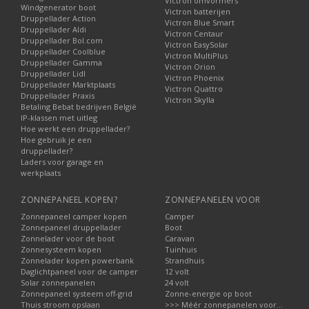
Victron omvormers
Windgenerator boot
Victron batterijen
Druppellader Action
Victron Blue Smart
Druppellader Aldi
Victron Centaur
Druppellader Bol.com
Victron EasySolar
Druppellader Coolblue
Victron MultiPlus
Druppellader Gamma
Victron Orion
Druppellader Lidl
Victron Phoenix
Druppellader Marktplaats
Victron Quattro
Druppellader Praxis
Victron Skylla
Betaling Bebat bedrijven België
IP-klassen met uitleg
Hoe werkt een druppellader?
Hoe gebruik je een
druppellader?
Laders voor garage en
werkplaats
ZONNEPANEEL KOPEN?
ZONNEPANELEN VOOR
Zonnepaneel camper kopen
Camper
Zonnepaneel druppellader
Boot
Zonnelader voor de boot
Caravan
Zonnesysteem kopen
Tuinhuis
Zonnelader kopen powerbank
Strandhuis
Daglichtpaneel voor de camper
12 volt
Solar zonnepanelen
24 volt
Zonnepaneel systeem off-grid
Zonne-energie op boot
Thuis stroom opslaan
>>> Méér zonnepanelen voor...