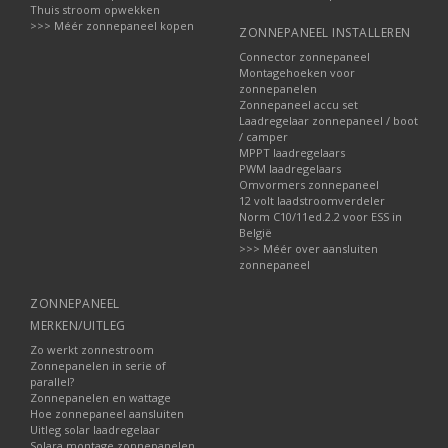
Thuis stroom opwekken
>>> Méér zonnepaneel kopen
ZONNEPANEEL INSTALLEREN
Connector zonnepaneel
Montagehoeken voor
zonnepanelen
Zonnepaneel accu set
Laadregelaar zonnepaneel / boot
/ camper
MPPT laadregelaars
PWM laadregelaars
Omvormers zonnepaneel
12 volt laadstroomverdeler
Norm C10/11ed.2.2 voor ESS in
België
>>> Méér over aansluiten
zonnepaneel
ZONNEPANEEL
MERKEN/UITLEG
Zo werkt zonnestroom
Zonnepanelen in serie of
parallel?
Zonnepanelen en wattage
Hoe zonnepaneel aansluiten
Uitleg solar laadregelaar
Solara montage zonnepanelen