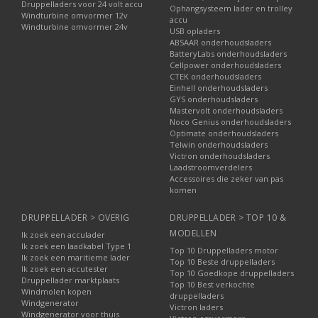
Druppelladers voor 24 volt accu
Ophangsysteem lader en trolley
Windturbine omvormer 12v
accu
Windturbine omvormer 24v
USB opladers
ABSAAR onderhoudsladers
BatteryLabs onderhoudsladers
Cellpower onderhoudsladers
CTEK onderhoudsladers
Einhell onderhoudsladers
GYS onderhoudsladers
Mastervolt onderhoudsladers
Noco Genius onderhoudsladers
Optimate onderhoudsladers
Telwin onderhoudsladers
Victron onderhoudsladers
Laadstroomverdelers
Accessoires die zeker van pas
komen
DRUPPELLADER > OVERIG
DRUPPELLADER > TOP 10 &
MODELLEN
Ik zoek een acculader
Ik zoek een laadkabel Type 1
Top 10 Druppelladers motor
Ik zoek een maritieme lader
Top 10 Beste druppelladers
Ik zoek een accutester
Top 10 Goedkope druppelladers
Druppellader marktplaats
Top 10 Best verkochte
Windmolen kopen
druppelladers
Windgenerator
Victron laders
Windgenerator voor thuis