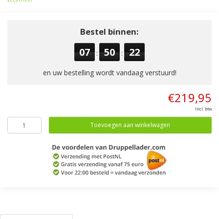
Bestel binnen:
07
50
21
:
:
en uw bestelling wordt vandaag verstuurd!
€219,95
Incl. btw
Toevoegen aan winkelwagen