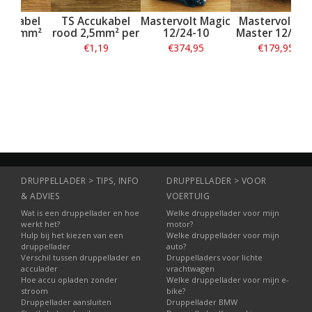
TS Accukabel
TS Accukabel
Mastervolt Magic
Mas
zwart 2,5mm²
rood 2,5mm² per
12/24-10
Mas
per meter
meter
€1,19
€1,19
€374,95
Informatie
Informatie
Informatie
DRUPPELLADER > TIPS, INFO
DRUPPELLADER > VOOR
& ADVIES
VOERTUIG
Wat is een druppellader en hoe
Welke druppellader voor mijn
werkt het?
motor?
Hulp bij het kiezen van een
Welke druppellader voor mijn
druppellader
auto?
Verschil tussen druppellader en
Druppelladers voor lichte
acculader
vrachtwagen
Hoe accu opladen zonder
Welke druppellader voor mijn e-
stroom
bike?
Druppellader aansluiten
Druppellader BMW