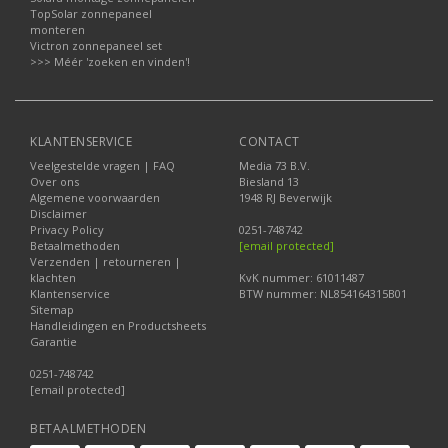
TopSolar zonnepaneel
monteren
Victron zonnepaneel set
>>> Méér 'zoeken en vinden'!
KLANTENSERVICE
CONTACT
Veelgestelde vragen | FAQ
Media 73 B.V.
Over ons
Biesland 13
Algemene voorwaarden
1948 RJ Beverwijk
Disclaimer
Privacy Policy
0251-748742
Betaalmethoden
[email protected]
Verzenden | retourneren |
klachten
KvK nummer: 61011487
Klantenservice
BTW nummer: NL854164315B01
Sitemap
Handleidingen en Productsheets
Garantie
0251-748742
[email protected]
BETAALMETHODEN