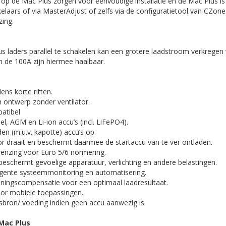
op de Mac Plus zorgen voor eenvoudige installatie en de Mac Plus is 
kelaars of via MasterAdjust of zelfs via de configuratietool van CZone.
zing.
 laders parallel te schakelen kan een grotere laadstroom verkregen
de 100A zijn hiermee haalbaar.
dens korte ritten.
n ontwerp zonder ventilator.
atibel
el, AGM en Li-ion accu’s (incl. LiFePO4).
den (m.u.v. kapotte) accu’s op.
or draait en beschermt daarmee de startaccu van te ver ontladen.
renzing voor Euro 5/6 normering.
 beschermt gevoelige apparatuur, verlichting en andere belastingen.
ligente systeemmonitoring en automatisering.
ningscompensatie voor een optimaal laadresultaat.
voor mobiele toepassingen.
sbron/ voeding indien geen accu aanwezig is.
Mac Plus