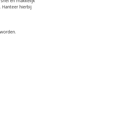
snel en makkelijk
 Hanteer hierbij
 worden.