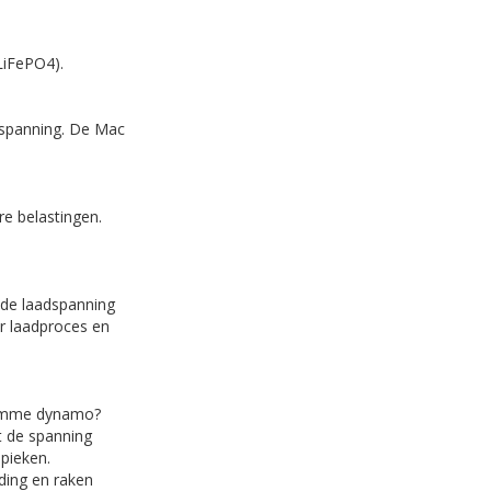
 LiFePO4).
-spanning. De Mac
re belastingen.
 de laadspanning
r laadproces en
slimme dynamo?
t de spanning
spieken.
ading en raken