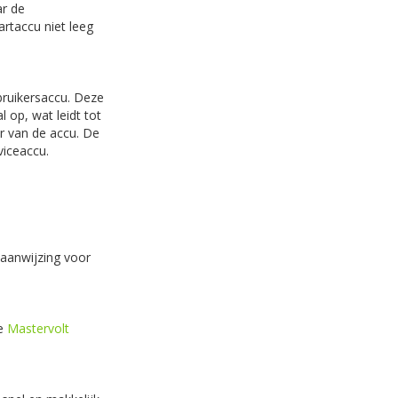
ar de
artaccu niet leeg
bruikersaccu. Deze
 op, wat leidt tot
ur van de accu. De
viceaccu.
saanwijzing voor
De
Mastervolt