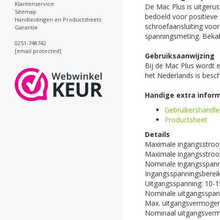
Klantenservice
De Mac Plus is uitgeru
Sitemap
bedoeld voor positieve 
Handleidingen en Productsheets
schroefaansluiting voo
Garantie
spanningsmeting. Bekab
0251-748742
[email protected]
Gebruiksaanwijzing
Bij de Mac Plus wordt e
het Nederlands is besch
Handige extra inform
Gebruikershandle
Productsheet
Details
Maximale ingangsstro
Maximale ingangsstro
Nominale ingangsspann
Ingangsspanningsbereik
Uitgangsspanning: 10-1
Nominale uitgangsspann
Max. uitgangsvermogen
Nominaal uitgangsver