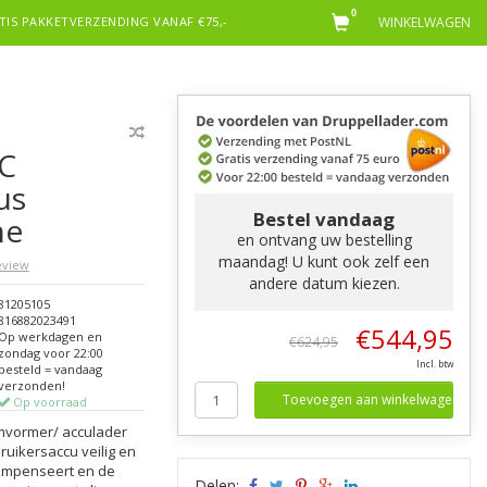
0
TIS PAKKETVERZENDING VANAF €75,-
WINKELWAGEN
C
us
Bestel vandaag
ne
en ontvang uw bestelling
maandag! U kunt ook zelf een
review
andere datum kiezen.
81205105
816882023491
€544,95
Op werkdagen en
€624,95
zondag voor 22:00
Incl. btw
besteld = vandaag
verzonden!
Toevoegen aan winkelwagen
Op voorraad
omvormer/ acculader
ruikersaccu veilig en
compenseert en de
Delen: