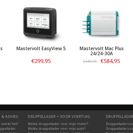
us
Mastervolt EasyView 5
Mastervolt Mac Plus
24/24-30A
€299,95
€584,95
€649,95
Bestellen
Bestellen
 & ADVIES
DRUPPELLADER > VOOR VOERTUIG
DRUPPELLADER
 werkt het?
Welke druppellader voor mijn motor?
Druppelladers vo
uppellader
Welke druppellader voor mijn auto?
Druppelladers v