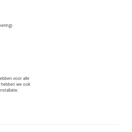
kering)
hebben voor alle
ls hebben we ook
stallatie.