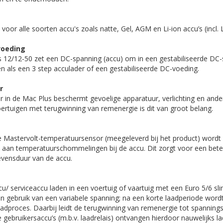
voor alle soorten accu's zoals natte, Gel, AGM en Li-ion accu’s (incl.
voeding
 12/12-50 zet een DC-spanning (accu) om in een gestabiliseerde DC
n als een 3 step acculader of een gestabiliseerde DC-voeding.
r
r in de Mac Plus beschermt gevoelige apparatuur, verlichting en ande
ertuigen met terugwinning van remenergie is dit van groot belang.
 Mastervolt-temperatuursensor (meegeleverd bij het product) wordt
aan temperatuurschommelingen bij de accu. Dit zorgt voor een bete
evensduur van de accu.
ccu/ serviceaccu laden in een voertuig of vaartuig met een Euro 5/6 
gebruik van een variabele spanning; na een korte laadperiode word
aadproces. Daarbij leidt de terugwinning van remenergie tot spanning
 gebruikersaccu’s (m.b.v. laadrelais) ontvangen hierdoor nauwelijks l