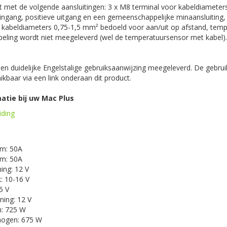
st met de volgende aansluitingen: 3 x M8 terminal voor kabeldiamete
ingang, positieve uitgang en een gemeenschappelijke minaansluiting,
r kabeldiameters 0,75-1,5 mm² bedoeld voor aan/uit op afstand, tem
eling wordt niet meegeleverd (wel de temperatuursensor met kabel).
en duidelijke Engelstalige gebruiksaanwijzing meegeleverd. De gebrui
ikbaar via een link onderaan dit product.
atie bij uw Mac Plus
iding
om: 50A
om: 50A
ing: 12 V
: 10-16 V
5 V
ing: 12 V
: 725 W
mogen: 675 W