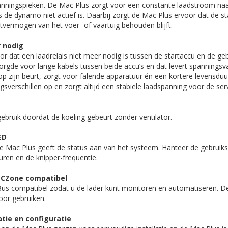
nningspieken. De Mac Plus zorgt voor een constante laadstroom na
s de dynamo niet actief is. Daarbij zorgt de Mac Plus ervoor dat de st
rtvermogen van het voer- of vaartuig behouden blijft.
r nodig
r dat een laadrelais niet meer nodig is tussen de startaccu en de ge
rgde voor lange kabels tussen beide accu’s en dat levert spanningsval
, op zijn beurt, zorgt voor falende apparatuur én een kortere levensdu
sverschillen op en zorgt altijd een stabiele laadspanning voor de ser
 gebruik doordat de koeling gebeurt zonder ventilator.
ED
e Mac Plus geeft de status aan van het systeem. Hanteer de gebruik
uren en de knipper-frequentie.
 CZone compatibel
us compatibel zodat u de lader kunt monitoren en automatiseren. 
oor gebruiken.
atie en configuratie