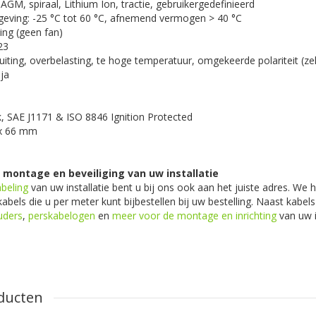
 AGM, spiraal, Lithium Ion, tractie, gebruikergedefinieerd
eving: -25 °C tot 60 °C, afnemend vermogen > 40 °C
ling (geen fan)
23
luiting, overbelasting, te hoge temperatuur, omgekeerde polariteit (ze
ja
rk, SAE J1171 & ISO 8846 Ignition Protected
 x 66 mm
, montage en beveiliging van uw installatie
beling
van uw installatie bent u bij ons ook aan het juiste adres. We 
kabels die u per meter kunt bijbestellen bij uw bestelling. Naast kabe
uders
,
perskabelogen
en
meer voor de montage en inrichting
van uw in
ducten