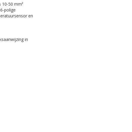
rs 10-50 mm²
 6-polige
peratuursensor en
ksaanwijzing in