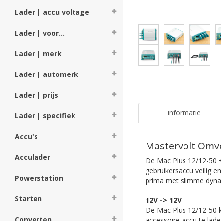
Lader | accu voltage
Lader | voor...
Lader | merk
Lader | automerk
Lader | prijs
Informatie
Lader | specifiek
Accu's
Mastervolt Omvo
Acculader
De Mac Plus 12/12-50 +
gebruikersaccu veilig e
Powerstation
prima met slimme dyna
Starten
12V -> 12V
De Mac Plus 12/12-50 
Converten
accessoire-accu te lad