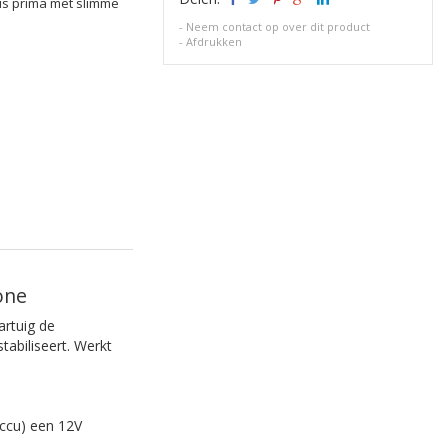
us prima met slimme
-
Neem contact op over dit product
-
Afdrukken
one
artuig de
tabiliseert. Werkt
ccu) een 12V