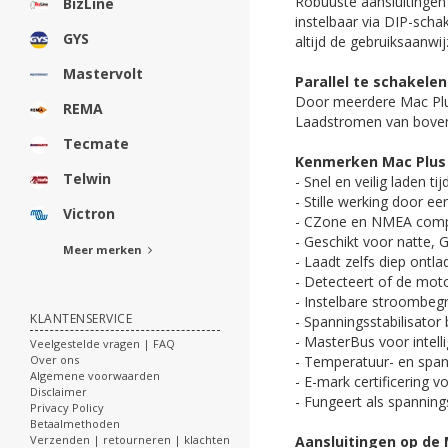
Robuuste aansluitingen 
BizLine
instelbaar via DIP-scha
GYS
altijd de gebruiksaanwij
Mastervolt
Parallel te schakelen
Door meerdere Mac Plus
REMA
Laadstromen van boven 
Tecmate
Kenmerken Mac Plus
Telwin
- Snel en veilig laden tij
- Stille werking door ee
Victron
- CZone en NMEA comp
- Geschikt voor natte, G
Meer merken
- Laadt zelfs diep ontla
- Detecteert of de mot
- Instelbare stroombeg
KLANTENSERVICE
- Spanningsstabilisator
- MasterBus voor intel
Veelgestelde vragen | FAQ
- Temperatuur- en span
Over ons
Algemene voorwaarden
- E-mark certificering 
Disclaimer
- Fungeert als spanning
Privacy Policy
Betaalmethoden
Aansluitingen op de 
Verzenden | retourneren | klachten