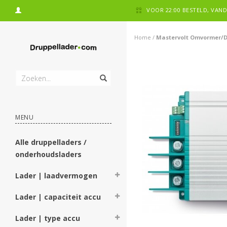
VOOR 22:00 BESTELD, VA
Home
/
Mastervolt Omvormer/DC
MENU
Alle druppelladers /
onderhoudsladers
Lader | laadvermogen
Lader | capaciteit accu
Lader | type accu