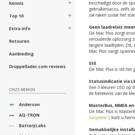
beschadigd door de spa
Kennis
gebruikersaccu, zelfs al
zal raken zodat het sta
Top 10
Geen laadrelais mee
Extra info
De Mac Plus zorgt ervoo
verouderde oplossing zo
Retouren
langere laadtijden. Dit
Mac Plus vangt spanning
Aanbieding
Stil
Druppellader.com reviews
De Mac Plus is stil het
Statusindicatie via L
Een 3-kleuren LED op d
ONZE MERKEN
de betekenis van de kle
Anderson
MasterBus, NMEA en
De Mac Plus is MasterB
AQ-TRON
Easyview 5
kunt u hierv
BatteryLabs
Gemakkelijke install