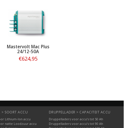
Mastervolt Mac Plus
24/12-50A
€624,95
Bestellen
 > SOORT ACCU
DRUPPELLADER > CAPACITEIT ACCU
or Lithium-Ion accu
Druppelladers voor accu’s tot 50 Ah
oor natte Loodzuur accu
Druppelladers voor accu’s tot 90 Ah