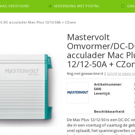
NDAAG VERSTUURD
VERZENDING MET POSTNL
GRA
-DC acculader Mac Plus 12/12-50A + CZone
Mastervolt
Omvormer/DC-D
acculader Mac Pl
12/12-50A + CZo
Nog niet gewaardeerd
|
Schrijf je eigen 
Artikelnummer:
EAN:
Levertijd:
Beschikbaarheid:
De Mac Plus 12/12-50 is een DC-DC 
die in een voertuig of vaartuig de geb
snel oplaadt, het spanningsverlies 