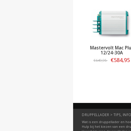
Mastervolt Mac Pl
12/24-30A
€584,95
€649,95
Bestellen
DRUPPELLADER > TIPS, INFO
Wat is een druppellader en hoe
Hulp bij het kiezen van een dr