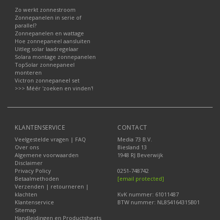
Zo werkt zonnestroom
Zonnepanelen in serie of
parallel?
Zonnepanelen en wattage
Hoe zonnepaneel aansluiten
Uitleg solar laadregelaar
Solara montage zonnepanelen
TopSolar zonnepaneel
monteren
Victron zonnepaneel set
>>> Méér 'zoeken en vinden'!
KLANTENSERVICE
CONTACT
Veelgestelde vragen | FAQ
Media 73 B.V.
Over ons
Biesland 13
Algemene voorwaarden
1948 RJ Beverwijk
Disclaimer
Privacy Policy
0251-748742
Betaalmethoden
[email protected]
Verzenden | retourneren |
klachten
KvK nummer: 61011487
Klantenservice
BTW nummer: NL854164315B01
Sitemap
Handleidingen en Productsheets