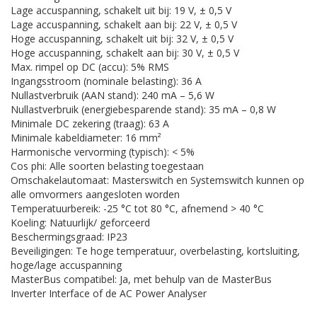
Lage accuspanning, schakelt uit bij: 19 V, ± 0,5 V
Lage accuspanning, schakelt aan bij: 22 V, ± 0,5 V
Hoge accuspanning, schakelt uit bij: 32 V, ± 0,5 V
Hoge accuspanning, schakelt aan bij: 30 V, ± 0,5 V
Max. rimpel op DC (accu): 5% RMS
Ingangsstroom (nominale belasting): 36 A
Nullastverbruik (AAN stand): 240 mA – 5,6 W
Nullastverbruik (energiebesparende stand): 35 mA – 0,8 W
Minimale DC zekering (traag): 63 A
Minimale kabeldiameter: 16 mm²
Harmonische vervorming (typisch): < 5%
Cos phi: Alle soorten belasting toegestaan
Omschakelautomaat: Masterswitch en Systemswitch kunnen op
alle omvormers aangesloten worden
Temperatuurbereik: -25 °C tot 80 °C, afnemend > 40 °C
Koeling: Natuurlijk/ geforceerd
Beschermingsgraad: IP23
Beveiligingen: Te hoge temperatuur, overbelasting, kortsluiting,
hoge/lage accuspanning
MasterBus compatibel: Ja, met behulp van de MasterBus
Inverter Interface of de AC Power Analyser