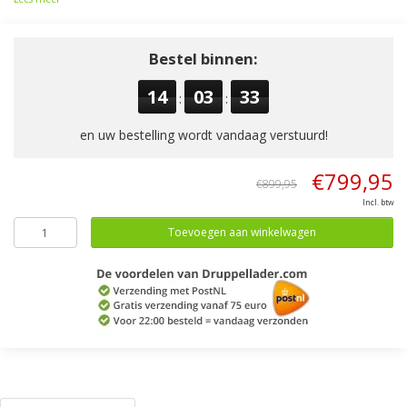
Bestel binnen:
14
03
32
:
:
en uw bestelling wordt vandaag verstuurd!
€799,95
€899,95
Incl. btw
Toevoegen aan winkelwagen