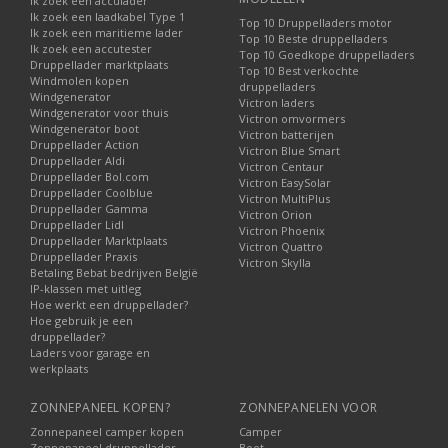
Ik zoek een acculader
Ik zoek een laadkabel Type 1
Top 10 Druppelladers motor
Ik zoek een maritieme lader
Top 10 Beste druppelladers
Ik zoek een accutester
Top 10 Goedkope druppelladers
Druppellader marktplaats
Top 10 Best verkochte
Windmolen kopen
druppelladers
Windgenerator
Victron laders
Windgenerator voor thuis
Victron omvormers
Windgenerator boot
Victron batterijen
Druppellader Action
Victron Blue Smart
Druppellader Aldi
Victron Centaur
Druppellader Bol.com
Victron EasySolar
Druppellader Coolblue
Victron MultiPlus
Druppellader Gamma
Victron Orion
Druppellader Lidl
Victron Phoenix
Druppellader Marktplaats
Victron Quattro
Druppellader Praxis
Victron Skylla
Betaling Bebat bedrijven België
IP-klassen met uitleg
Hoe werkt een druppellader?
Hoe gebruik je een
druppellader?
Laders voor garage en
werkplaats
ZONNEPANEEL KOPEN?
ZONNEPANELEN VOOR
Zonnepaneel camper kopen
Camper
Zonnepaneel druppellader
Boot