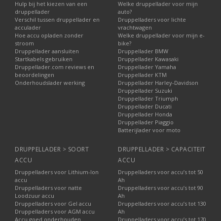
Hulp bij het kiezen van een
Welke druppellader voor mijn
druppellader
auto?
Verschil tussen druppellader en
Druppelladers voor lichte
acculader
vrachtwagen
Hoe accu opladen zonder
Welke druppellader voor mijn e-
stroom
bike?
Druppellader aansluiten
Druppellader BMW
Startkabels gebruiken
Druppellader Kawasaki
Druppellader.com reviews en
Druppellader Yamaha
beoordelingen
Druppellader KTM
Onderhoudslader werking
Druppellader Harley-Davidson
Druppellader Suzuki
Druppellader Triumph
Druppellader Ducati
Druppellader Honda
Druppellader Piaggio
Batterijlader voor moto
DRUPPELLADER > SOORT
DRUPPELLADER > CAPACITEIT
ACCU
ACCU
Druppelladers voor Lithium-Ion
Druppelladers voor accu’s tot 50
accu
Ah
Druppelladers voor natte
Druppelladers voor accu’s tot 90
Loodzuur accu
Ah
Druppelladers voor Gel accu
Druppelladers voor accu’s tot 130
Druppelladers voor AGM accu
Ah
Accu goed onderhouden
Druppelladers voor accu’s tot 170