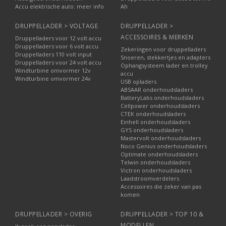
Accu elektrische auto: meer info
Ah
DRUPPELLADER > VOLTAGE
DRUPPELLADER >
ACCESSOIRES & MERKEN
Druppelladers voor 12 volt accu
Druppelladers voor 6 volt accu
Zekeringen voor druppelladers
Druppelladers 110 volt input
Snoeren, stekkertjes en adapters
Druppelladers voor 24 volt accu
Ophangsysteem lader en trolley
Windturbine omvormer 12v
accu
Windturbine omvormer 24v
USB opladers
ABSAAR onderhoudsladers
BatteryLabs onderhoudsladers
Cellpower onderhoudsladers
CTEK onderhoudsladers
Einhell onderhoudsladers
GYS onderhoudsladers
Mastervolt onderhoudsladers
Noco Genius onderhoudsladers
Optimate onderhoudsladers
Telwin onderhoudsladers
Victron onderhoudsladers
Laadstroomverdelers
Accessoires die zeker van pas
komen
DRUPPELLADER > OVERIG
DRUPPELLADER > TOP 10 &
MODELLEN