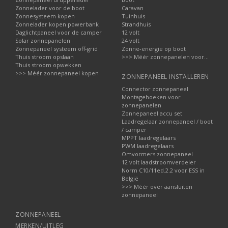
Zonnelader voor de boot
Caravan
Zonnesysteem kopen
Tuinhuis
Zonnelader kopen powerbank
Strandhuis
Daglichtpaneel voor de camper
12 volt
Solar zonnepanelen
24 volt
Zonnepaneel systeem off-grid
Zonne-energie op boot
Thuis stroom opslaan
>>> Méér zonnepanelen voor...
Thuis stroom opwekken
>>> Méér zonnepaneel kopen
ZONNEPANEEL INSTALLEREN
Connector zonnepaneel
Montagehoeken voor
zonnepanelen
Zonnepaneel accu set
Laadregelaar zonnepaneel / boot
/ camper
MPPT laadregelaars
PWM laadregelaars
Omvormers zonnepaneel
12 volt laadstroomverdeler
Norm C10/11ed.2.2 voor ESS in
België
>>> Méér over aansluiten
zonnepaneel
ZONNEPANEEL
MERKEN/UITLEG