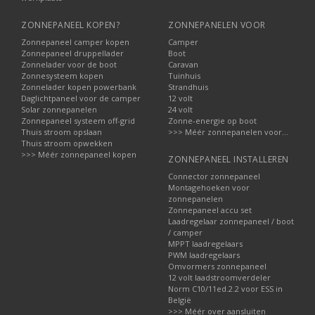
ZONNEPANEEL KOPEN?
ZONNEPANELEN VOOR
Zonnepaneel camper kopen
Camper
Zonnepaneel druppellader
Boot
Zonnelader voor de boot
Caravan
Zonnesysteem kopen
Tuinhuis
Zonnelader kopen powerbank
Strandhuis
Daglichtpaneel voor de camper
12 volt
Solar zonnepanelen
24 volt
Zonnepaneel systeem off-grid
Zonne-energie op boot
Thuis stroom opslaan
>>> Méér zonnepanelen voor...
Thuis stroom opwekken
>>> Méér zonnepaneel kopen
ZONNEPANEEL INSTALLEREN
Connector zonnepaneel
Montagehoeken voor
zonnepanelen
Zonnepaneel accu set
Laadregelaar zonnepaneel / boot
/ camper
MPPT laadregelaars
PWM laadregelaars
Omvormers zonnepaneel
12 volt laadstroomverdeler
Norm C10/11ed.2.2 voor ESS in
België
>>> Méér over aansluiten