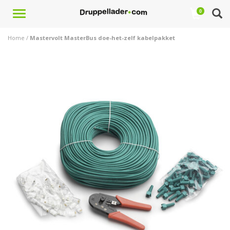
Toggle
0
navigation
Home
/
Mastervolt MasterBus doe-het-zelf kabelpakket