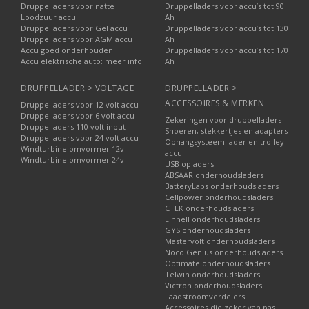
Druppelladers voor natte
Druppelladers voor accu’s tot 90
Loodzuur accu
Ah
Druppelladers voor Gel accu
Druppelladers voor accu’s tot 130
Druppelladers voor AGM accu
Ah
Accu goed onderhouden
Druppelladers voor accu’s tot 170
Accu elektrische auto: meer info
Ah
DRUPPELLADER > VOLTAGE
DRUPPELLADER >
ACCESSOIRES & MERKEN
Druppelladers voor 12 volt accu
Druppelladers voor 6 volt accu
Zekeringen voor druppelladers
Druppelladers 110 volt input
Snoeren, stekkertjes en adapters
Druppelladers voor 24 volt accu
Ophangsysteem lader en trolley
Windturbine omvormer 12v
accu
Windturbine omvormer 24v
USB opladers
ABSAAR onderhoudsladers
BatteryLabs onderhoudsladers
Cellpower onderhoudsladers
CTEK onderhoudsladers
Einhell onderhoudsladers
GYS onderhoudsladers
Mastervolt onderhoudsladers
Noco Genius onderhoudsladers
Optimate onderhoudsladers
Telwin onderhoudsladers
Victron onderhoudsladers
Laadstroomverdelers
Accessoires die zeker van pas