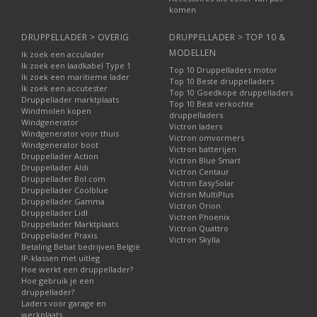
komen
DRUPPELLADER > OVERIG
DRUPPELLADER > TOP 10 &
MODELLEN
Ik zoek een acculader
Ik zoek een laadkabel Type 1
Top 10 Druppelladers motor
Ik zoek een maritieme lader
Top 10 Beste druppelladers
Ik zoek een accutester
Top 10 Goedkope druppelladers
Druppellader marktplaats
Top 10 Best verkochte
Windmolen kopen
druppelladers
Windgenerator
Victron laders
Windgenerator voor thuis
Victron omvormers
Windgenerator boot
Victron batterijen
Druppellader Action
Victron Blue Smart
Druppellader Aldi
Victron Centaur
Druppellader Bol.com
Victron EasySolar
Druppellader Coolblue
Victron MultiPlus
Druppellader Gamma
Victron Orion
Druppellader Lidl
Victron Phoenix
Druppellader Marktplaats
Victron Quattro
Druppellader Praxis
Victron Skylla
Betaling Bebat bedrijven België
IP-klassen met uitleg
Hoe werkt een druppellader?
Hoe gebruik je een
druppellader?
Laders voor garage en
werkplaats