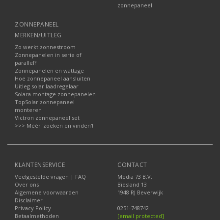
zonnepaneel
ZONNEPANEEL
MERKEN/UITLEG
Zo werkt zonnestroom
Zonnepanelen in serie of
parallel?
Zonnepanelen en wattage
Hoe zonnepaneel aansluiten
Uitleg solar laadregelaar
Solara montage zonnepanelen
TopSolar zonnepaneel
monteren
Victron zonnepaneel set
>>> Méér 'zoeken en vinden'!
KLANTENSERVICE
CONTACT
Veelgestelde vragen | FAQ
Media 73 B.V.
Over ons
Biesland 13
Algemene voorwaarden
1948 RJ Beverwijk
Disclaimer
Privacy Policy
0251-748742
Betaalmethoden
[email protected]