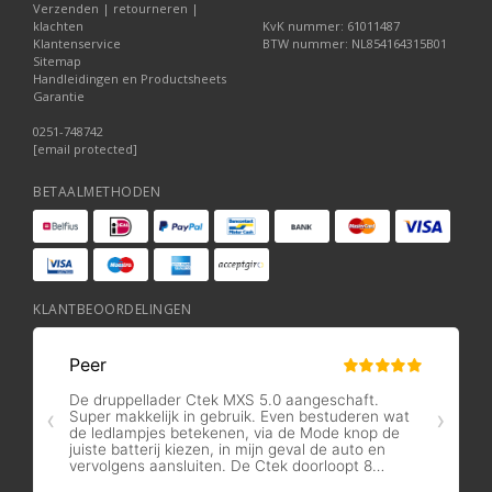
Verzenden | retourneren |
klachten
KvK nummer: 61011487
Klantenservice
BTW nummer: NL854164315B01
Sitemap
Handleidingen en Productsheets
Garantie
0251-748742
[email protected]
BETAALMETHODEN
KLANTBEOORDELINGEN