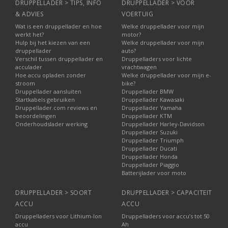
DRUPPELLADER > TIPS, INFO
DRUPPELLADER > VOOR
& ADVIES
VOERTUIG
Wat is een druppellader en hoe
Welke druppellader voor mijn
werkt het?
motor?
Hulp bij het kiezen van een
Welke druppellader voor mijn
druppellader
auto?
Verschil tussen druppellader en
Druppelladers voor lichte
acculader
vrachtwagen
Hoe accu opladen zonder
Welke druppellader voor mijn e-
stroom
bike?
Druppellader aansluiten
Druppellader BMW
Startkabels gebruiken
Druppellader Kawasaki
Druppellader.com reviews en
Druppellader Yamaha
beoordelingen
Druppellader KTM
Onderhoudslader werking
Druppellader Harley-Davidson
Druppellader Suzuki
Druppellader Triumph
Druppellader Ducati
Druppellader Honda
Druppellader Piaggio
Batterijlader voor moto
DRUPPELLADER > SOORT
DRUPPELLADER > CAPACITEIT
ACCU
ACCU
Druppelladers voor Lithium-Ion
Druppelladers voor accu’s tot 50
accu
Ah