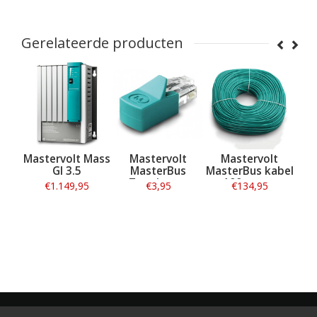
Gerelateerde producten
t
Mastervolt Mass
Mastervolt
Mastervolt
te
GI 3.5
MasterBus
MasterBus kabel
Terminator
100 meter
€1.149,95
€3,95
€134,95
Informatie
Informatie
Informatie