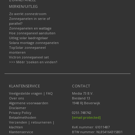
MERKEN/UITLEG
Zo werkt zonnestroom
Zonnepanelen in serie of
parallel?
Zonnepanelen en wattage
Hoe zonnepaneel aansluiten
Uitleg solar laadregelaar
Solara montage zonnepanelen
TopSolar zonnepaneel
monteren
Victron zonnepaneel set
>>> Méér 'zoeken en vinden'!
KLANTENSERVICE
CONTACT
Veelgestelde vragen | FAQ
Media 73 B.V.
Over ons
Biesland 13
Algemene voorwaarden
1948 RJ Beverwijk
Disclaimer
Privacy Policy
0251-748742
Betaalmethoden
[email protected]
Verzenden | retourneren |
klachten
KvK nummer: 61011487
Klantenservice
BTW nummer: NL854164315B01