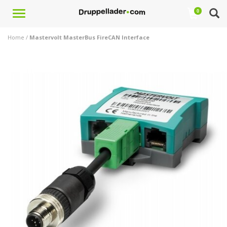
Toggle
0
navigation
Home
/
Mastervolt MasterBus FireCAN Interface