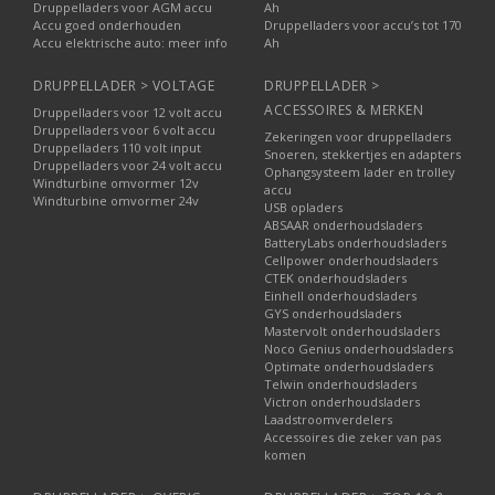
Druppelladers voor AGM accu
Ah
Accu goed onderhouden
Druppelladers voor accu’s tot 170
Accu elektrische auto: meer info
Ah
DRUPPELLADER > VOLTAGE
DRUPPELLADER >
ACCESSOIRES & MERKEN
Druppelladers voor 12 volt accu
Druppelladers voor 6 volt accu
Zekeringen voor druppelladers
Druppelladers 110 volt input
Snoeren, stekkertjes en adapters
Druppelladers voor 24 volt accu
Ophangsysteem lader en trolley
Windturbine omvormer 12v
accu
Windturbine omvormer 24v
USB opladers
ABSAAR onderhoudsladers
BatteryLabs onderhoudsladers
Cellpower onderhoudsladers
CTEK onderhoudsladers
Einhell onderhoudsladers
GYS onderhoudsladers
Mastervolt onderhoudsladers
Noco Genius onderhoudsladers
Optimate onderhoudsladers
Telwin onderhoudsladers
Victron onderhoudsladers
Laadstroomverdelers
Accessoires die zeker van pas
komen