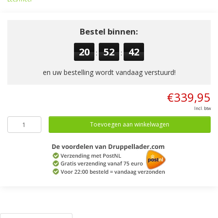
Bestel binnen:
20
52
42
:
:
en uw bestelling wordt vandaag verstuurd!
€339,95
Incl. btw
Toevoegen aan winkelwagen