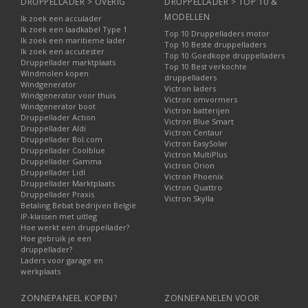
DRUPPELLADER > OVERIG
DRUPPELLADER > TOP 10 &
MODELLEN
Ik zoek een acculader
Ik zoek een laadkabel Type 1
Top 10 Druppelladers motor
Ik zoek een maritieme lader
Top 10 Beste druppelladers
Ik zoek een accutester
Top 10 Goedkope druppelladers
Druppellader marktplaats
Top 10 Best verkochte
Windmolen kopen
druppelladers
Windgenerator
Victron laders
Windgenerator voor thuis
Victron omvormers
Windgenerator boot
Victron batterijen
Druppellader Action
Victron Blue Smart
Druppellader Aldi
Victron Centaur
Druppellader Bol.com
Victron EasySolar
Druppellader Coolblue
Victron MultiPlus
Druppellader Gamma
Victron Orion
Druppellader Lidl
Victron Phoenix
Druppellader Marktplaats
Victron Quattro
Druppellader Praxis
Victron Skylla
Betaling Bebat bedrijven België
IP-klassen met uitleg
Hoe werkt een druppellader?
Hoe gebruik je een
druppellader?
Laders voor garage en
werkplaats
ZONNEPANEEL KOPEN?
ZONNEPANELEN VOOR