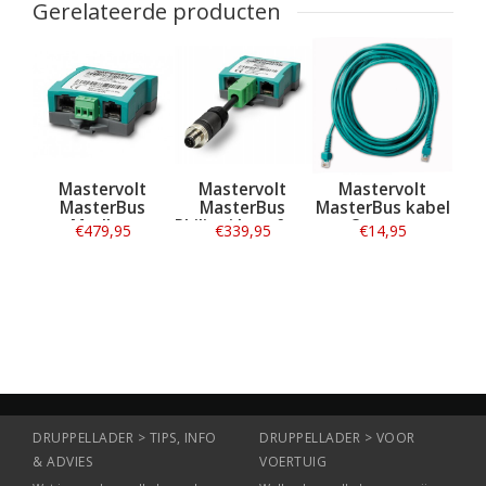
Gerelateerde producten
Mastervolt
Mastervolt
Mastervolt
MasterBus
MasterBus
MasterBus kabel
Modbus
Philippi Interface
3 meter
€479,95
€339,95
€14,95
Interface
Informatie
Informatie
Informatie
DRUPPELLADER > TIPS, INFO
DRUPPELLADER > VOOR
& ADVIES
VOERTUIG