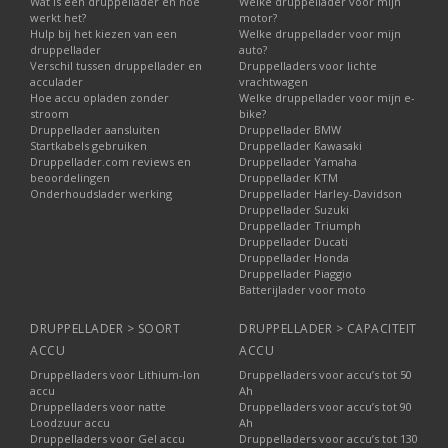
Wat is een druppellader en hoe
Welke druppellader voor mijn
werkt het?
motor?
Hulp bij het kiezen van een
Welke druppellader voor mijn
druppellader
auto?
Verschil tussen druppellader en
Druppelladers voor lichte
acculader
vrachtwagen
Hoe accu opladen zonder
Welke druppellader voor mijn e-
stroom
bike?
Druppellader aansluiten
Druppellader BMW
Startkabels gebruiken
Druppellader Kawasaki
Druppellader.com reviews en
Druppellader Yamaha
beoordelingen
Druppellader KTM
Onderhoudslader werking
Druppellader Harley-Davidson
Druppellader Suzuki
Druppellader Triumph
Druppellader Ducati
Druppellader Honda
Druppellader Piaggio
Batterijlader voor moto
DRUPPELLADER > SOORT
DRUPPELLADER > CAPACITEIT
ACCU
ACCU
Druppelladers voor Lithium-Ion
Druppelladers voor accu’s tot 50
accu
Ah
Druppelladers voor natte
Druppelladers voor accu’s tot 90
Loodzuur accu
Ah
Druppelladers voor Gel accu
Druppelladers voor accu’s tot 130