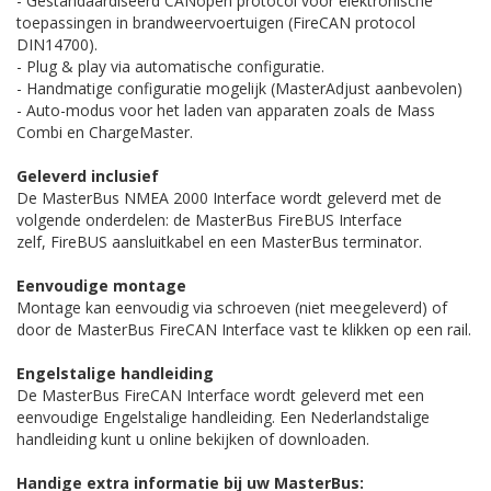
- Gestandaardiseerd CANopen protocol voor elektronische
toepassingen in brandweervoertuigen (FireCAN protocol
DIN14700).
- Plug & play via automatische configuratie.
- Handmatige configuratie mogelijk (MasterAdjust aanbevolen)
- Auto-modus voor het laden van apparaten zoals de Mass
Combi en ChargeMaster.
Geleverd inclusief
De MasterBus
NMEA 2000
Interface wordt geleverd met de
volgende onderdelen: de MasterBus
FireBUS
Interface
zelf,
FireBUS aansluitkabel en een
MasterBus terminator.
Eenvoudige montage
Montage kan eenvoudig via schroeven (niet meegeleverd) of
door de MasterBus
FireCAN
Interface vast te klikken op een rail.
Engelstalige handleiding
De MasterBus
FireCAN
Interface wordt geleverd met een
eenvoudige Engelstalige handleiding. Een Nederlandstalige
handleiding kunt u online bekijken of downloaden.
Handige extra informatie bij uw MasterBus: