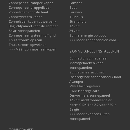
Zonnepaneel camper kopen
Camper
Zonnepaneel druppellader
Boot
Zonnelader voor de boot
Caravan
Zonnesysteem kopen
Tuinhuis
Zonnelader kopen powerbank
Strandhuis
Daglichtpaneel voor de camper
12 volt
Solar zonnepanelen
24 volt
Zonnepaneel systeem off-grid
Zonne-energie op boot
Thuis stroom opslaan
>>> Méér zonnepanelen voor...
Thuis stroom opwekken
>>> Méér zonnepaneel kopen
ZONNEPANEEL INSTALLEREN
Connector zonnepaneel
Montagehoeken voor
zonnepanelen
Zonnepaneel accu set
Laadregelaar zonnepaneel / boot
/ camper
MPPT laadregelaars
PWM laadregelaars
Omvormers zonnepaneel
12 volt laadstroomverdeler
Norm C10/11ed.2.2 voor ESS in
België
>>> Méér over aansluiten
zonnepaneel
ZONNEPANEEL