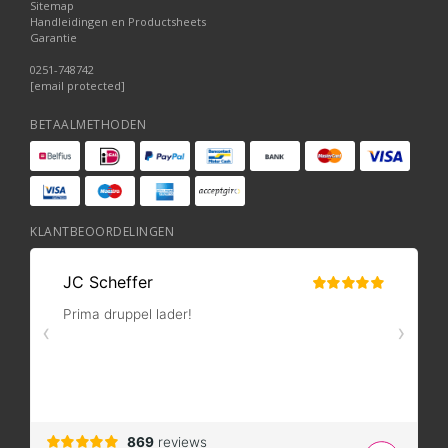
Sitemap
Handleidingen en Productsheets
Garantie
0251-748742
[email protected]
BETAALMETHODEN
KLANTBEOORDELINGEN