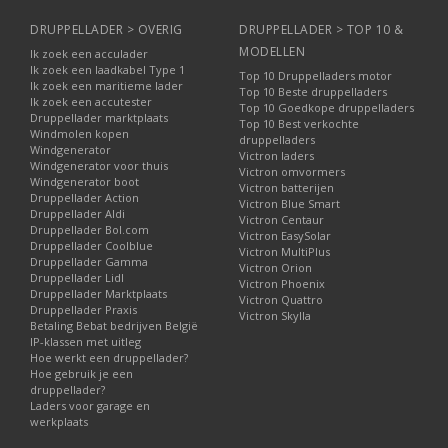
DRUPPELLADER > OVERIG
DRUPPELLADER > TOP 10 &
MODELLEN
Ik zoek een acculader
Ik zoek een laadkabel Type 1
Top 10 Druppelladers motor
Ik zoek een maritieme lader
Top 10 Beste druppelladers
Ik zoek een accutester
Top 10 Goedkope druppelladers
Druppellader marktplaats
Top 10 Best verkochte
Windmolen kopen
druppelladers
Windgenerator
Victron laders
Windgenerator voor thuis
Victron omvormers
Windgenerator boot
Victron batterijen
Druppellader Action
Victron Blue Smart
Druppellader Aldi
Victron Centaur
Druppellader Bol.com
Victron EasySolar
Druppellader Coolblue
Victron MultiPlus
Druppellader Gamma
Victron Orion
Druppellader Lidl
Victron Phoenix
Druppellader Marktplaats
Victron Quattro
Druppellader Praxis
Victron Skylla
Betaling Bebat bedrijven België
IP-klassen met uitleg
Hoe werkt een druppellader?
Hoe gebruik je een
druppellader?
Laders voor garage en
werkplaats