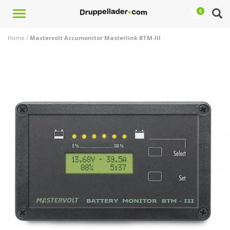
Toggle
0
navigation
Home
/
Mastervolt Accumonitor Masterlink BTM-III