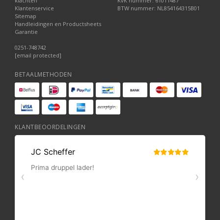
klachten
KvK nummer: 61011487
Klantenservice
BTW nummer: NL854164315B01
Sitemap
Handleidingen en Productsheets
Garantie
0251-748742
[email protected]
BETAALMETHODEN
KLANTBEOORDELINGEN