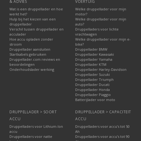
& ADVIES
VOERTUIG
Wat is een druppellader en hoe
Welke druppellader voor mijn
werkt het?
motor?
Hulp bij het kiezen van een
Welke druppellader voor mijn
druppellader
auto?
Verschil tussen druppellader en
Druppelladers voor lichte
acculader
vrachtwagen
Hoe accu opladen zonder
Welke druppellader voor mijn e-
stroom
bike?
Druppellader aansluiten
Druppellader BMW
Startkabels gebruiken
Druppellader Kawasaki
Druppellader.com reviews en
Druppellader Yamaha
beoordelingen
Druppellader KTM
Onderhoudslader werking
Druppellader Harley-Davidson
Druppellader Suzuki
Druppellader Triumph
Druppellader Ducati
Druppellader Honda
Druppellader Piaggio
Batterijlader voor moto
DRUPPELLADER > SOORT
DRUPPELLADER > CAPACITEIT
ACCU
ACCU
Druppelladers voor Lithium-Ion
Druppelladers voor accu’s tot 50
accu
Ah
Druppelladers voor natte
Druppelladers voor accu’s tot 90