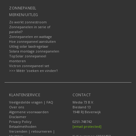
ZONNEPANEEL
MERKEN/UITLEG
Zo werkt zonnestroom
Zonnepanelen in serie of
parallel?
Zonnepanelen en wattage
Hoe zonnepaneel aansluiten
Uitleg solar laadregelaar
Solara montage zonnepanelen
TopSolar zonnepaneel
monteren
Victron zonnepaneel set
>>> Méér 'zoeken en vinden'!
KLANTENSERVICE
CONTACT
Veelgestelde vragen | FAQ
Media 73 B.V.
Over ons
Biesland 13
Algemene voorwaarden
1948 RJ Beverwijk
Disclaimer
Privacy Policy
0251-748742
Betaalmethoden
[email protected]
Verzenden | retourneren |