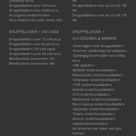
Loodzuur accu
Ah
Druppelladers voor Gel accu
Druppelladers voor accu’s tot 130
Druppelladers voor AGM accu
Ah
Accu goed onderhouden
Druppelladers voor accu’s tot 170
Accu elektrische auto: meer info
Ah
DRUPPELLADER > VOLTAGE
DRUPPELLADER >
ACCESSOIRES & MERKEN
Druppelladers voor 12 volt accu
Druppelladers voor 6 volt accu
Zekeringen voor druppelladers
Druppelladers 110 volt input
Snoeren, stekkertjes en adapters
Druppelladers voor 24 volt accu
Ophangsysteem lader en trolley
Windturbine omvormer 12v
accu
Windturbine omvormer 24v
USB opladers
ABSAAR onderhoudsladers
BatteryLabs onderhoudsladers
Cellpower onderhoudsladers
CTEK onderhoudsladers
Einhell onderhoudsladers
GYS onderhoudsladers
Mastervolt onderhoudsladers
Noco Genius onderhoudsladers
Optimate onderhoudsladers
Telwin onderhoudsladers
Victron onderhoudsladers
Laadstroomverdelers
Accessoires die zeker van pas
komen