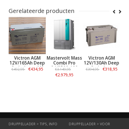
Gerelateerde producten
 AGM
Mastervolt Mass
Victron AGM
Mastervolt Mass
 Deep
Combi Pro
12V/130Ah Deep
Combi Pro
u - M8
24/3500-100
Cycle Accu
12/3000-150
34,95
€318,95
€3.149,95
€394,95
€2.924,95
t
€2.979,95
€2.674,95
ie
Informatie
Informatie
Informatie
DRUPPELLADER > TIPS, INFO
DRUPPELLADER > VOOR