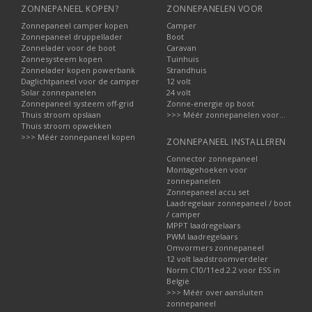
ZONNEPANEEL KOPEN?
ZONNEPANELEN VOOR
Zonnepaneel camper kopen
Camper
Zonnepaneel druppellader
Boot
Zonnelader voor de boot
Caravan
Zonnesysteem kopen
Tuinhuis
Zonnelader kopen powerbank
Strandhuis
Daglichtpaneel voor de camper
12 volt
Solar zonnepanelen
24 volt
Zonnepaneel systeem off-grid
Zonne-energie op boot
Thuis stroom opslaan
>>> Méér zonnepanelen voor...
Thuis stroom opwekken
>>> Méér zonnepaneel kopen
ZONNEPANEEL INSTALLEREN
Connector zonnepaneel
Montagehoeken voor
zonnepanelen
Zonnepaneel accu set
Laadregelaar zonnepaneel / boot
/ camper
MPPT laadregelaars
PWM laadregelaars
Omvormers zonnepaneel
12 volt laadstroomverdeler
Norm C10/11ed.2.2 voor ESS in
België
>>> Méér over aansluiten
zonnepaneel