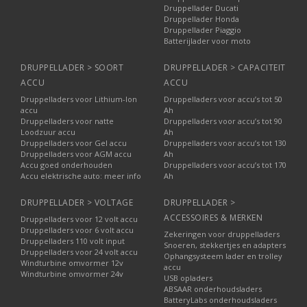
Druppellader Ducati
Druppellader Honda
Druppellader Piaggio
Batterijlader voor moto
DRUPPELLADER > SOORT
DRUPPELLADER > CAPACITEIT
ACCU
ACCU
Druppelladers voor Lithium-Ion
Druppelladers voor accu’s tot 50
accu
Ah
Druppelladers voor natte
Druppelladers voor accu’s tot 90
Loodzuur accu
Ah
Druppelladers voor Gel accu
Druppelladers voor accu’s tot 130
Druppelladers voor AGM accu
Ah
Accu goed onderhouden
Druppelladers voor accu’s tot 170
Accu elektrische auto: meer info
Ah
DRUPPELLADER > VOLTAGE
DRUPPELLADER >
ACCESSOIRES & MERKEN
Druppelladers voor 12 volt accu
Druppelladers voor 6 volt accu
Zekeringen voor druppelladers
Druppelladers 110 volt input
Snoeren, stekkertjes en adapters
Druppelladers voor 24 volt accu
Ophangsysteem lader en trolley
Windturbine omvormer 12v
accu
Windturbine omvormer 24v
USB opladers
ABSAAR onderhoudsladers
BatteryLabs onderhoudsladers