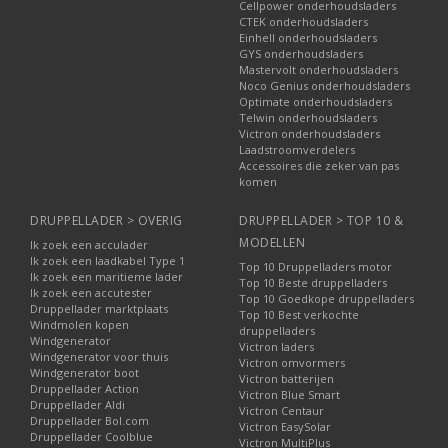
Cellpower onderhoudsladers
CTEK onderhoudsladers
Einhell onderhoudsladers
GYS onderhoudsladers
Mastervolt onderhoudsladers
Noco Genius onderhoudsladers
Optimate onderhoudsladers
Telwin onderhoudsladers
Victron onderhoudsladers
Laadstroomverdelers
Accessoires die zeker van pas
komen
DRUPPELLADER > OVERIG
DRUPPELLADER > TOP 10 &
MODELLEN
Ik zoek een acculader
Ik zoek een laadkabel Type 1
Top 10 Druppelladers motor
Ik zoek een maritieme lader
Top 10 Beste druppelladers
Ik zoek een accutester
Top 10 Goedkope druppelladers
Druppellader marktplaats
Top 10 Best verkochte
Windmolen kopen
druppelladers
Windgenerator
Victron laders
Windgenerator voor thuis
Victron omvormers
Windgenerator boot
Victron batterijen
Druppellader Action
Victron Blue Smart
Druppellader Aldi
Victron Centaur
Druppellader Bol.com
Victron EasySolar
Druppellader Coolblue
Victron MultiPlus