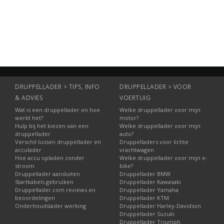
Informatie
Informatie
Informatie
DRUPPELLADER > TIPS, INFO
DRUPPELLADER > VOOR
& ADVIES
VOERTUIG
Wat is een druppellader en hoe
Welke druppellader voor mijn
werkt het?
motor?
Hulp bij het kiezen van een
Welke druppellader voor mijn
druppellader
auto?
Verschil tussen druppellader en
Druppelladers voor lichte
acculader
vrachtwagen
Hoe accu opladen zonder
Welke druppellader voor mijn e-
stroom
bike?
Druppellader aansluiten
Druppellader BMW
Startkabels gebruiken
Druppellader Kawasaki
Druppellader.com reviews en
Druppellader Yamaha
beoordelingen
Druppellader KTM
Onderhoudslader werking
Druppellader Harley-Davidson
Druppellader Suzuki
Druppellader Triumph