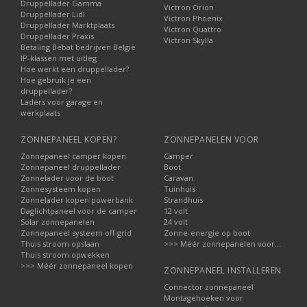
Druppellader Gamma
Victron Orion
Druppellader Lidl
Victron Phoenix
Druppellader Marktplaats
Victron Quattro
Druppellader Praxis
Victron Skylla
Betaling Bebat bedrijven België
IP-klassen met uitleg
Hoe werkt een druppellader?
Hoe gebruik je een
druppellader?
Laders voor garage en
werkplaats
ZONNEPANEEL KOPEN?
ZONNEPANELEN VOOR
Zonnepaneel camper kopen
Camper
Zonnepaneel druppellader
Boot
Zonnelader voor de boot
Caravan
Zonnesysteem kopen
Tuinhuis
Zonnelader kopen powerbank
Strandhuis
Daglichtpaneel voor de camper
12 volt
Solar zonnepanelen
24 volt
Zonnepaneel systeem off-grid
Zonne-energie op boot
Thuis stroom opslaan
>>> Méér zonnepanelen voor...
Thuis stroom opwekken
>>> Méér zonnepaneel kopen
ZONNEPANEEL INSTALLEREN
Connector zonnepaneel
Montagehoeken voor