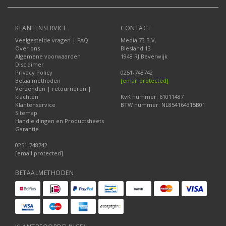
KLANTENSERVICE
CONTACT
Veelgestelde vragen | FAQ
Media 73 B.V.
Over ons
Biesland 13
Algemene voorwaarden
1948 RJ Beverwijk
Disclaimer
Privacy Policy
0251-748742
Betaalmethoden
[email protected]
Verzenden | retourneren |
klachten
KvK nummer: 61011487
Klantenservice
BTW nummer: NL854164315B01
Sitemap
Handleidingen en Productsheets
Garantie
0251-748742
[email protected]
BETAALMETHODEN