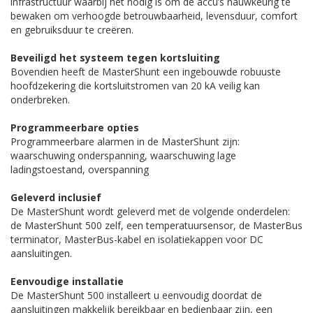
infrastructuur waarbij het nodig is om de accu’s nauwkeurig te
bewaken om verhoogde betrouwbaarheid, levensduur, comfort
en gebruiksduur te creëren.
Beveiligd het systeem tegen kortsluiting
Bovendien heeft de MasterShunt een ingebouwde robuuste
hoofdzekering die kortsluit­stromen van 20 kA veilig kan
onderbreken.
Programmeerbare opties
Programmeerbare alarmen in de MasterShunt zijn:
waarschuwing onderspanning, waarschuwing lage
ladingstoestand, overspanning
Geleverd inclusief
De MasterShunt wordt geleverd met de volgende onderdelen:
de MasterShunt 500 zelf, een temperatuursensor, de MasterBus
terminator, MasterBus-kabel en isolatiekappen voor DC
aansluitingen.
Eenvoudige installatie
De MasterShunt 500 installeert u eenvoudig doordat de
aansluitingen makkelijk bereikbaar en bedienbaar zijn, een