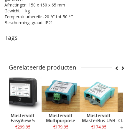
Afmetingen: 150 x 150 x 65 mm
Gewicht: 1 kg
Temperatuurbereik: -20 °C tot 50 °C
Beschermingsgraad: IP21
Tags
Gerelateerde producten
t
Mastervolt
Mastervolt
Mastervolt
5
Multipurpose
MasterBus USB
Class-T Zekering
Contact Output
Interface
500 A
€179,95
€174,95
€109,95
€149,95