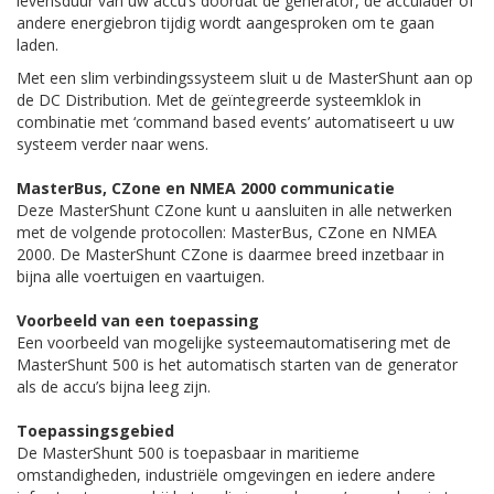
levensduur van uw accu’s doordat de generator, de acculader of
andere energiebron tijdig wordt aangesproken om te gaan
laden.
Met een slim verbindingssysteem sluit u de MasterShunt aan op
de DC Distribution. Met de geïntegreerde sys­teem­klok in
combinatie met ‘command based events’ automatiseert u uw
systeem verder naar wens.
MasterBus, CZone en NMEA 2000 communicatie
Deze MasterShunt CZone kunt u aansluiten in alle netwerken
met de volgende protocollen: MasterBus, CZone en NMEA
2000. De MasterShunt CZone is daarmee breed inzetbaar in
bijna alle voertuigen en vaartuigen.
Voorbeeld van een toepassing
Een voorbeeld van mogelijke systeemautomatisering met de
MasterShunt 500 is het automatisch starten van de generator
als de accu’s bijna leeg zijn.
Toepassingsgebied
De MasterShunt 500 is toepasbaar in maritieme
omstandigheden, industriële omgevingen en iedere andere