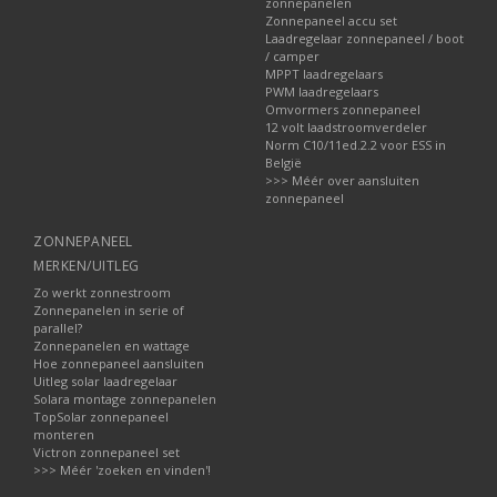
zonnepanelen
Zonnepaneel accu set
Laadregelaar zonnepaneel / boot
/ camper
MPPT laadregelaars
PWM laadregelaars
Omvormers zonnepaneel
12 volt laadstroomverdeler
Norm C10/11ed.2.2 voor ESS in
België
>>> Méér over aansluiten
zonnepaneel
ZONNEPANEEL
MERKEN/UITLEG
Zo werkt zonnestroom
Zonnepanelen in serie of
parallel?
Zonnepanelen en wattage
Hoe zonnepaneel aansluiten
Uitleg solar laadregelaar
Solara montage zonnepanelen
TopSolar zonnepaneel
monteren
Victron zonnepaneel set
>>> Méér 'zoeken en vinden'!