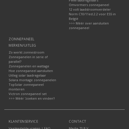
PWM laadregelaars
Omvormers zonnepaneel
12 volt laadstroomverdeler
Norm C10/11ed.2.2 voor ESS in
België
>>> Méér over aansluiten
zonnepaneel
ZONNEPANEEL
MERKEN/UITLEG
Zo werkt zonnestroom
Zonnepanelen in serie of
parallel?
Zonnepanelen en wattage
Hoe zonnepaneel aansluiten
Uitleg solar laadregelaar
Solara montage zonnepanelen
TopSolar zonnepaneel
monteren
Victron zonnepaneel set
>>> Méér 'zoeken en vinden'!
KLANTENSERVICE
CONTACT
Veelgestelde vragen | FAQ
Media 73 B.V.