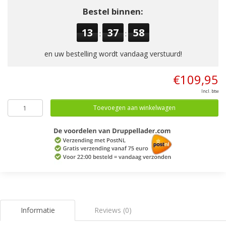
Bestel binnen:
13
37
58
:
:
en uw bestelling wordt vandaag verstuurd!
€109,95
Incl. btw
Toevoegen aan winkelwagen
Informatie
Reviews (0)