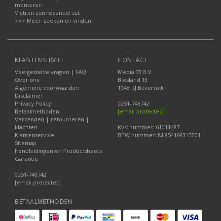
monteren
Victron zonnepaneel set
>>> Méér 'zoeken en vinden'!
KLANTENSERVICE
CONTACT
Veelgestelde vragen | FAQ
Media 73 B.V.
Over ons
Biesland 13
Algemene voorwaarden
1948 RJ Beverwijk
Disclaimer
Privacy Policy
0251-748742
Betaalmethoden
[email protected]
Verzenden | retourneren |
klachten
KvK nummer: 61011487
Klantenservice
BTW nummer: NL854164315B01
Sitemap
Handleidingen en Productsheets
Garantie
0251-748742
[email protected]
BETAALMETHODEN