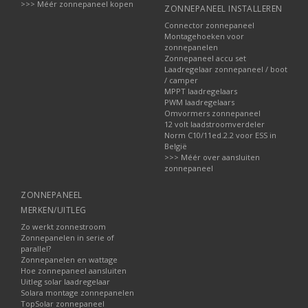
>>> Méér zonnepaneel kopen
ZONNEPANEEL INSTALLEREN
Connector zonnepaneel
Montagehoeken voor
zonnepanelen
Zonnepaneel accu set
Laadregelaar zonnepaneel / boot
/ camper
MPPT laadregelaars
PWM laadregelaars
Omvormers zonnepaneel
12 volt laadstroomverdeler
Norm C10/11ed.2.2 voor ESS in
België
>>> Méér over aansluiten
zonnepaneel
ZONNEPANEEL
MERKEN/UITLEG
Zo werkt zonnestroom
Zonnepanelen in serie of
parallel?
Zonnepanelen en wattage
Hoe zonnepaneel aansluiten
Uitleg solar laadregelaar
Solara montage zonnepanelen
TopSolar zonnepaneel