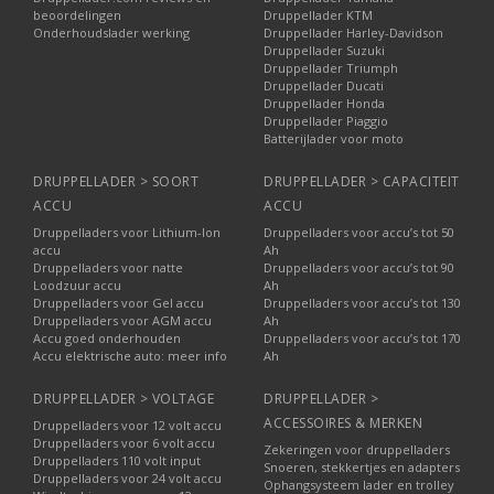
beoordelingen
Druppellader KTM
Onderhoudslader werking
Druppellader Harley-Davidson
Druppellader Suzuki
Druppellader Triumph
Druppellader Ducati
Druppellader Honda
Druppellader Piaggio
Batterijlader voor moto
DRUPPELLADER > SOORT
DRUPPELLADER > CAPACITEIT
ACCU
ACCU
Druppelladers voor Lithium-Ion
Druppelladers voor accu’s tot 50
accu
Ah
Druppelladers voor natte
Druppelladers voor accu’s tot 90
Loodzuur accu
Ah
Druppelladers voor Gel accu
Druppelladers voor accu’s tot 130
Druppelladers voor AGM accu
Ah
Accu goed onderhouden
Druppelladers voor accu’s tot 170
Accu elektrische auto: meer info
Ah
DRUPPELLADER > VOLTAGE
DRUPPELLADER >
ACCESSOIRES & MERKEN
Druppelladers voor 12 volt accu
Druppelladers voor 6 volt accu
Zekeringen voor druppelladers
Druppelladers 110 volt input
Snoeren, stekkertjes en adapters
Druppelladers voor 24 volt accu
Ophangsysteem lader en trolley