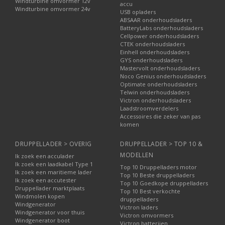
Windturbine omvormer 12v
accu
Windturbine omvormer 24v
USB opladers
ABSAAR onderhoudsladers
BatteryLabs onderhoudsladers
Cellpower onderhoudsladers
CTEK onderhoudsladers
Einhell onderhoudsladers
GYS onderhoudsladers
Mastervolt onderhoudsladers
Noco Genius onderhoudsladers
Optimate onderhoudsladers
Telwin onderhoudsladers
Victron onderhoudsladers
Laadstroomverdelers
Accessoires die zeker van pas
komen
DRUPPELLADER > OVERIG
DRUPPELLADER > TOP 10 &
MODELLEN
Ik zoek een acculader
Ik zoek een laadkabel Type 1
Top 10 Druppelladers motor
Ik zoek een maritieme lader
Top 10 Beste druppelladers
Ik zoek een accutester
Top 10 Goedkope druppelladers
Druppellader marktplaats
Top 10 Best verkochte
Windmolen kopen
druppelladers
Windgenerator
Victron laders
Windgenerator voor thuis
Victron omvormers
Windgenerator boot
Victron batterijen