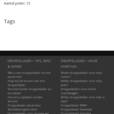
Aantal polen: 15
Tags
DRUPPELLADER > TIPS, INFO
DRUPPELLADER > VOOR
& ADVIES
VOERTUIG
Wat is een druppellader en hoe
Welke druppellader voor mijn
werkt het?
motor?
Hulp bij het kiezen van een
Welke druppellader voor mijn
druppellader
auto?
Verschil tussen druppellader en
Druppelladers voor lichte
acculader
vrachtwagen
Hoe accu opladen zonder
Welke druppellader voor mijn e-
stroom
bike?
Druppellader aansluiten
Druppellader BMW
Startkabels gebruiken
Druppellader Kawasaki
Druppellader.com reviews en
Druppellader Yamaha