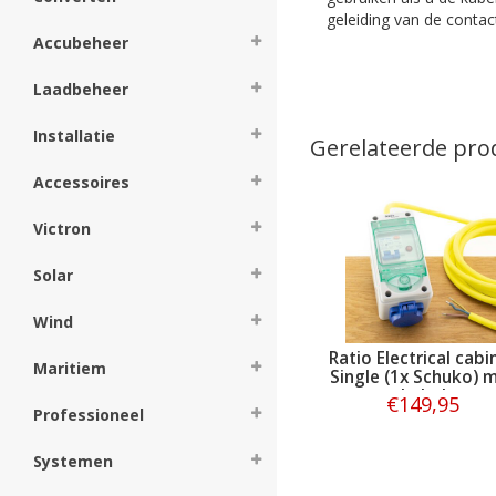
geleiding van de contac
Accubeheer
Laadbeheer
Installatie
Gerelateerde pro
Accessoires
Victron
Solar
Wind
Ratio Electrical cabi
Maritiem
Single (1x Schuko) 
kabel
€149,95
Professioneel
Bestellen
Systemen