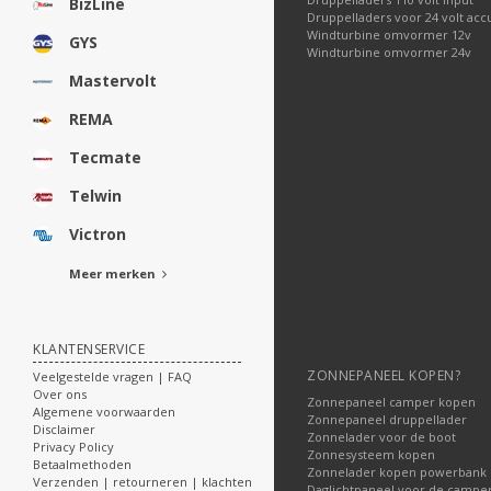
BizLine
Druppelladers voor 24 volt acc
Windturbine omvormer 12v
GYS
Windturbine omvormer 24v
Mastervolt
REMA
Tecmate
Telwin
Victron
Meer merken
KLANTENSERVICE
ZONNEPANEEL KOPEN?
Veelgestelde vragen | FAQ
Over ons
Zonnepaneel camper kopen
Algemene voorwaarden
Zonnepaneel druppellader
Disclaimer
Zonnelader voor de boot
Privacy Policy
Zonnesysteem kopen
Betaalmethoden
Zonnelader kopen powerbank
Verzenden | retourneren | klachten
Daglichtpaneel voor de campe