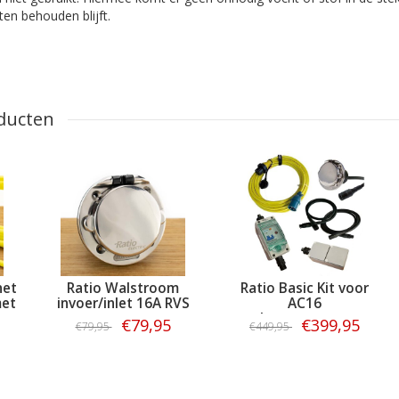
ten behouden blijft.
ducten
net
Ratio Walstroom
Ratio Basic Kit voor
met
invoer/inlet 16A RVS
AC16
walstroomsysteem
€79,95
€399,95
€79,95
€449,95
Bestellen
Bestellen