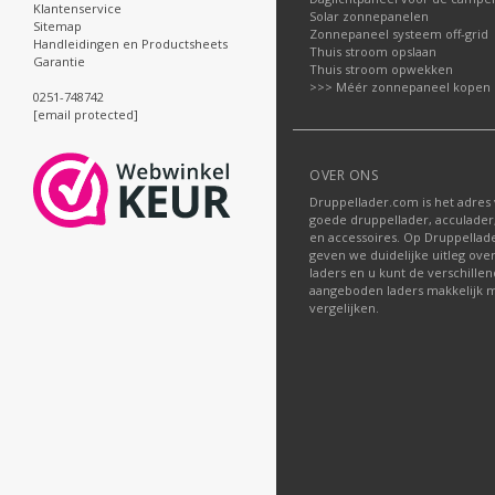
Klantenservice
Solar zonnepanelen
Sitemap
Zonnepaneel systeem off-grid
Handleidingen en Productsheets
Thuis stroom opslaan
Garantie
Thuis stroom opwekken
>>> Méér zonnepaneel kopen
0251-748742
[email protected]
OVER ONS
Druppellader.com is het adres
goede druppellader, acculader
en accessoires. Op Druppella
geven we duidelijke uitleg ove
laders en u kunt de verschille
aangeboden laders makkelijk m
vergelijken.