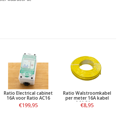
Ratio Electrical cabinet
Ratio Walstroomkabel
16A voor Ratio AC16
per meter 16A kabel
3G2.50mm
€199,95
€8,95
Bestellen
Bestellen