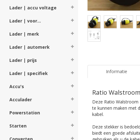
Lader | accu voltage
Lader | voor...
Lader | merk
Lader | automerk
Lader | prijs
Informatie
Lader | specifiek
Accu's
Ratio Walstroom 
Acculader
Deze Ratio Walstroom st
te kunnen maken met de
Powerstation
kabel.
Starten
Deze stekker is bedoel
biedt een goede afslui
Converten
gebruiken als u de kabe