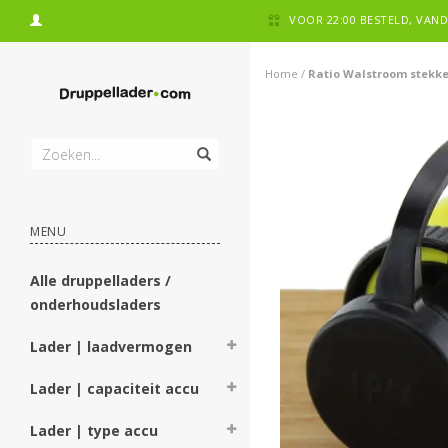
VOOR 22:00 BESTELD, VA
Home
/
Ratio Walstroom stekker
MENU
Alle druppelladers /
onderhoudsladers
Lader | laadvermogen
Lader | capaciteit accu
Lader | type accu