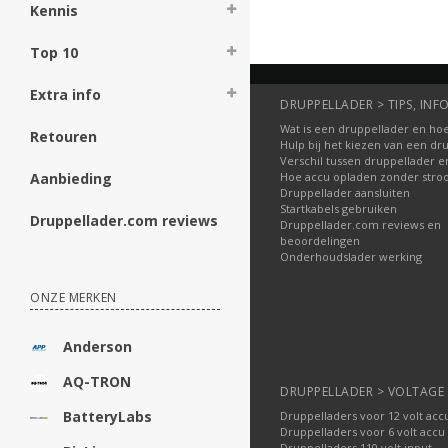
Kennis
Top 10
Extra info
DRUPPELLADER > TIPS, INFO
Wat is een druppellader en hoe
Retouren
Hulp bij het kiezen van een dr
Verschil tussen druppellader e
Hoe accu opladen zonder str
Aanbieding
Druppellader aansluiten
Startkabels gebruiken
Druppellader.com reviews
Druppellader.com reviews en
beoordelingen
Onderhoudslader werking
ONZE MERKEN
Anderson
AQ-TRON
DRUPPELLADER > VOLTAGE
BatteryLabs
Druppelladers voor 12 volt acc
Druppelladers voor 6 volt accu
Druppelladers 110 volt input