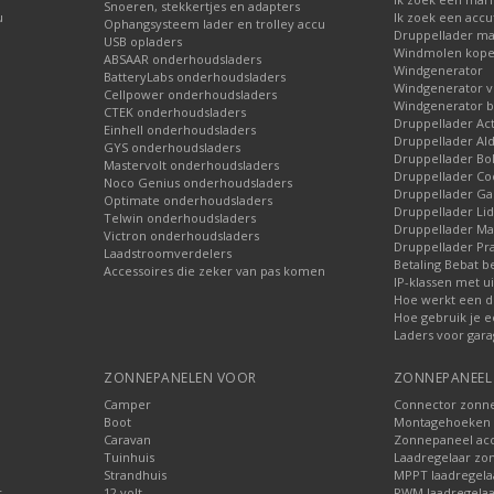
Snoeren, stekkertjes en adapters
u
Ik zoek een accu
Ophangsysteem lader en trolley accu
Druppellader ma
USB opladers
Windmolen kop
ABSAAR onderhoudsladers
Windgenerator
BatteryLabs onderhoudsladers
Windgenerator v
Cellpower onderhoudsladers
Windgenerator b
CTEK onderhoudsladers
Druppellader Ac
Einhell onderhoudsladers
Druppellader Ald
GYS onderhoudsladers
Druppellader Bo
Mastervolt onderhoudsladers
Druppellader Co
Noco Genius onderhoudsladers
Druppellader 
Optimate onderhoudsladers
Druppellader Lid
Telwin onderhoudsladers
Druppellader Mar
Victron onderhoudsladers
Druppellader Pra
Laadstroomverdelers
Betaling Bebat b
Accessoires die zeker van pas komen
IP-klassen met ui
Hoe werkt een d
Hoe gebruik je e
Laders voor gara
ZONNEPANELEN VOOR
ZONNEPANEEL 
Camper
Connector zonn
Boot
Montagehoeken 
Caravan
Zonnepaneel acc
Tuinhuis
Laadregelaar zo
Strandhuis
MPPT laadregela
r
12 volt
PWM laadregelaa