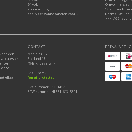
24 volt
Omvormers zon
Zonne-energie op boot
12 volt laadstro
>>> Méér zonnepanelen voor...
Norm C10/11ed.2.
>>> Méér over a
CONTACT
BETAALMETHO
 voor een
Media 73 B.V.
, accutester
Biesland 13
der.com
1948 RJ Beverwijk
r onze
nde
0251-748742
et elkaar
[email protected]
KvK nummer: 61011487
BTW nummer: NL854164315B01