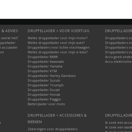
 & ADVIES
DRUPPELLADER > VOOR VOERTUIG
DRUPPELLADER
 werkt het?
Welke druppellader voor mijn motor?
Druppelladers vo
uppellader
Welke druppellader voor mijn auto?
Druppelladers v
n acculader
Druppelladers voor lichte vrachtwagen
Druppelladers v
oom
Welke druppellader voor mijn e-bike?
Druppelladers v
Druppellader BMW
Accu goed onde
Druppellader Kawasaki
Accu elektrische
Druppellader Yamaha
Druppellader KTM
Druppellader Harley-Davidson
Druppellader Suzuki
Druppellader Triumph
Druppellader Ducati
Druppellader Honda
Druppellader Piaggio
Batterijlader voor moto
DRUPPELLADER > ACCESSOIRES &
DRUPPELLADER
MERKEN
u
Ik zoek een accu
Ik zoek een laad
Zekeringen voor druppelladers
Ik zoek een mari