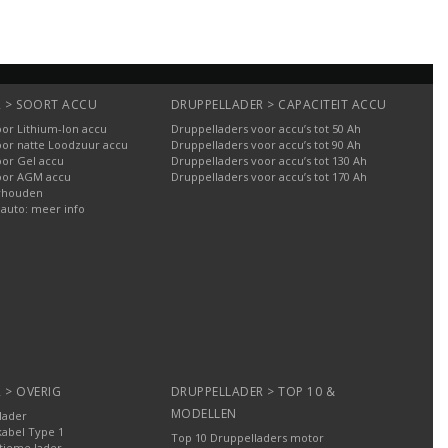
 > SOORT ACCU
DRUPPELLADER > CAPACITEIT ACCU
or Lithium-Ion accu
Druppelladers voor accu’s tot 50 Ah
oor natte Loodzuur accu
Druppelladers voor accu’s tot 90 Ah
oor Gel accu
Druppelladers voor accu’s tot 130 Ah
oor AGM accu
Druppelladers voor accu’s tot 170 Ah
rhouden
 auto: meer info
 > OVERIG
DRUPPELLADER > TOP 10 &
MODELLEN
lader
kabel Type 1
Top 10 Druppelladers motor
tieme lader