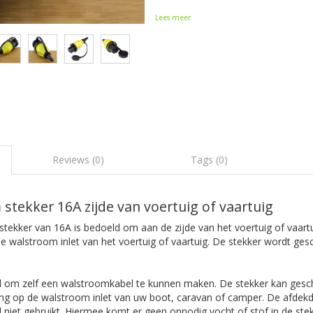
Lees meer
Reviews (0)
Tags (0)
stekker 16A zijde van voertuig of vaartuig
ekker van 16A is bedoeld om aan de zijde van het voertuig of vaartu
 walstroom inlet van het voertuig of vaartuig. De stekker wordt ges
d om zelf een walstroomkabel te kunnen maken. De stekker kan ges
ting op de walstroom inlet van uw boot, caravan of camper. De afdek
l niet gebruikt. Hiermee komt er geen onnodig vocht of stof in de st