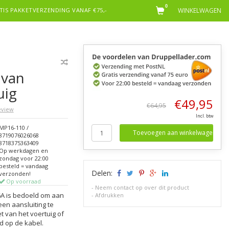
0
TIS PAKKETVERZENDING VANAF €75,-
WINKELWAGEN
 van
uig
€49,95
€64,95
review
Incl. btw
MP16-110 /
Toevoegen aan winkelwagen
8719076026068
8718375363409
Op werkdagen en
zondag voor 22:00
besteld = vandaag
Delen:
verzonden!
Op voorraad
-
Neem contact op over dit product
6A is bedoeld om aan
-
Afdrukken
een aansluiting te
 van het voertuig of
d op de kabel.