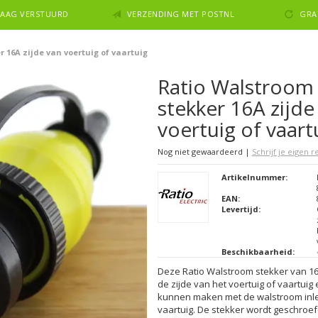
NDAAG VERSTUURD
VERZENDING MET POSTNL
GRA
 16A zijde van voertuig of vaartuig
Ratio Walstroom
stekker 16A zijde
voertuig of vaart
Nog niet gewaardeerd
|
Schrijf je eigen 
Artikelnummer:
EAN:
Levertijd:
Beschikbaarheid:
Deze Ratio Walstroom stekker van 1
de zijde van het voertuig of vaartuig 
kunnen maken met de walstroom inlet
vaartuig. De stekker wordt geschroef