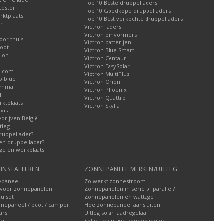
Top 10 Beste druppelladers
tester
Top 10 Goedkope druppelladers
rktplaats
Top 10 Best verkochte druppelladers
en
Victron laders
Victron omvormers
oor thuis
Victron batterijen
oot
Victron Blue Smart
tion
Victron Centaur
i
Victron EasySolar
l.com
Victron MultiPlus
olblue
Victron Orion
Gamma
Victron Phoenix
l
Victron Quattro
ktplaats
Victron Skylla
xis
edrijven België
tleg
ruppellader?
en druppellader?
ge en werkplaats
INSTALLEREN
ZONNEPANEEL MERKEN/UITLEG
epaneel
Zo werkt zonnestroom
voor zonnepanelen
Zonnepanelen in serie of parallel?
u set
Zonnepanelen en wattage
nnepaneel / boot / camper
Hoe zonnepaneel aansluiten
ars
Uitleg solar laadregelaar
rs
Solara montage zonnepanelen