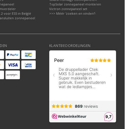
nepaneel
TopSolar zonnepaneel monteren
omverdeler
Victron zonnepaneel set
2 voor ESS in België
>>> Méér 'zoeken en vinden'!
ansluiten zonnepaneel
DEN
KLANTBEOORDELINGEN