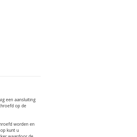
ig een aansluiting
chroefd op de
chroefd worden en
dop kunt u
ekker waardoor de