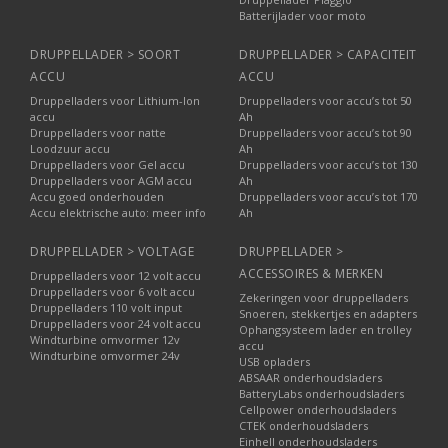
Batterijlader voor moto
DRUPPELLADER > SOORT
DRUPPELLADER > CAPACITEIT
ACCU
ACCU
Druppelladers voor Lithium-Ion
Druppelladers voor accu’s tot 50
accu
Ah
Druppelladers voor natte
Druppelladers voor accu’s tot 90
Loodzuur accu
Ah
Druppelladers voor Gel accu
Druppelladers voor accu’s tot 130
Druppelladers voor AGM accu
Ah
Accu goed onderhouden
Druppelladers voor accu’s tot 170
Accu elektrische auto: meer info
Ah
DRUPPELLADER > VOLTAGE
DRUPPELLADER >
ACCESSOIRES & MERKEN
Druppelladers voor 12 volt accu
Druppelladers voor 6 volt accu
Zekeringen voor druppelladers
Druppelladers 110 volt input
Snoeren, stekkertjes en adapters
Druppelladers voor 24 volt accu
Ophangsysteem lader en trolley
Windturbine omvormer 12v
accu
Windturbine omvormer 24v
USB opladers
ABSAAR onderhoudsladers
BatteryLabs onderhoudsladers
Cellpower onderhoudsladers
CTEK onderhoudsladers
Einhell onderhoudsladers