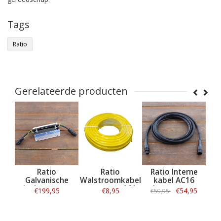
Tags
Ratio
Gerelateerde producten
Ratio
Ratio
Ratio Interne
Ratio
Galvanische
Walstroomkabel
kabel AC16
voo
Isolator voor
per meter 16A
walstroomsysteem
walst
€199,95
€8,95
€54,95
€59,95
€449,9
Ratio
kabel 3G2.50mm
4M
walstroomsysteem
Informatie
Informatie
Informatie
Inf