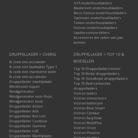
GYS onderhoudsladers
Mastervolt onderhoudsladers
Noco Genius onderhoudsladers
Optimate onderhoudsladers
Telwin onderhoudsladers
Victron onderhoudsladers
Laadstroomverdelers
Accessoires die zeker van pas
komen
DRUPPELLADER > OVERIG
DRUPPELLADER > TOP 10 &
MODELLEN
Ik zoek een acculader
Ik zoek een laadkabel Type 1
Top 10 Druppelladers motor
Ik zoek een maritieme lader
Top 10 Beste druppelladers
Ik zoek een accutester
Top 10 Goedkope druppelladers
Druppellader marktplaats
Top 10 Best verkochte
Windmolen kopen
druppelladers
Windgenerator
Victron laders
Windgenerator voor thuis
Victron omvormers
Windgenerator boot
Victron batterijen
Druppellader Action
Victron Blue Smart
Druppellader Aldi
Victron Centaur
Druppellader Bol.com
Victron EasySolar
Druppellader Coolblue
Victron MultiPlus
Druppellader Gamma
Victron Orion
Druppellader Lidl
Victron Phoenix
Druppellader Marktplaats
Victron Quattro