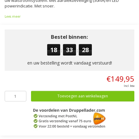
uw walstroomsysteem. Met aardlekbeveiliging (30mA) en LED
powerindicatie. Met snoer.
Lees meer
Bestel binnen:
18
33
27
:
:
en uw bestelling wordt vandaag verstuurd!
€149,95
Incl. btw
Toevoegen aan winkelwagen