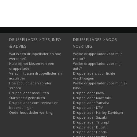
DRUPPELLADER > TIPS, INFO
DRUPPELLADER > VOOR
& ADVIES
VOERTUIG
Wat is een druppellader en hoe
Welke druppellader voor mijn
werkt het?
motor?
Hulp bij het kiezen van een
Welke druppellader voor mijn
druppellader
auto?
Verschil tussen druppellader en
Druppelladers voor lichte
acculader
vrachtwagen
Hoe accu opladen zonder
Welke druppellader voor mijn e-
stroom
bike?
Druppellader aansluiten
Druppellader BMW
Startkabels gebruiken
Druppellader Kawasaki
Druppellader.com reviews en
Druppellader Yamaha
beoordelingen
Druppellader KTM
Onderhoudslader werking
Druppellader Harley-Davidson
Druppellader Suzuki
Druppellader Triumph
Druppellader Ducati
Druppellader Honda
Druppellader Piaggio