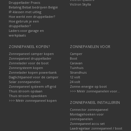
Druppellader Praxis
Victron Skylla
Betaling Bebat bedrijven België
IP-klassen met uitleg
Hoe werkt een druppellader?
Hoe gebruik je een
druppellader?
Laders voor garage en
werkplaats
ZONNEPANEEL KOPEN?
ZONNEPANELEN VOOR
Zonnepaneel camper kopen
Camper
Zonnepaneel druppellader
Boot
Zonnelader voor de boot
Caravan
Zonnesysteem kopen
Tuinhuis
Zonnelader kopen powerbank
Strandhuis
Daglichtpaneel voor de camper
12 volt
Solar zonnepanelen
24 volt
Zonnepaneel systeem off-grid
Zonne-energie op boot
Thuis stroom opslaan
>>> Méér zonnepanelen voor...
Thuis stroom opwekken
>>> Méér zonnepaneel kopen
ZONNEPANEEL INSTALLEREN
Connector zonnepaneel
Montagehoeken voor
zonnepanelen
Zonnepaneel accu set
Laadregelaar zonnepaneel / boot