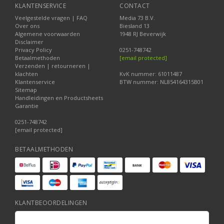
KLANTENSERVICE
CONTACT
Veelgestelde vragen | FAQ
Media 73 B.V.
Over ons
Biesland 13
Algemene voorwaarden
1948 RJ Beverwijk
Disclaimer
Privacy Policy
0251-748742
Betaalmethoden
[email protected]
Verzenden | retourneren |
klachten
KvK nummer: 61011487
Klantenservice
BTW nummer: NL854164315B01
Sitemap
Handleidingen en Productsheets
Garantie
0251-748742
[email protected]
BETAALMETHODEN
KLANTBEOORDELINGEN