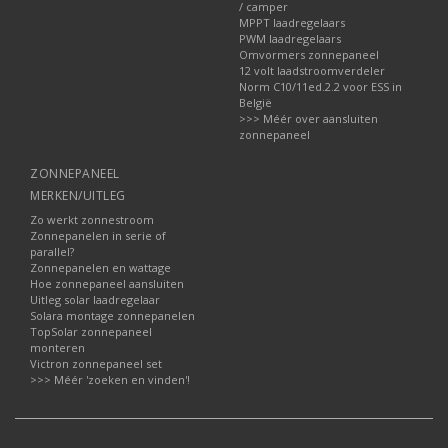
/ camper
MPPT laadregelaars
PWM laadregelaars
Omvormers zonnepaneel
12 volt laadstroomverdeler
Norm C10/11ed.2.2 voor ESS in
België
>>> Méér over aansluiten
zonnepaneel
ZONNEPANEEL
MERKEN/UITLEG
Zo werkt zonnestroom
Zonnepanelen in serie of
parallel?
Zonnepanelen en wattage
Hoe zonnepaneel aansluiten
Uitleg solar laadregelaar
Solara montage zonnepanelen
TopSolar zonnepaneel
monteren
Victron zonnepaneel set
>>> Méér 'zoeken en vinden'!