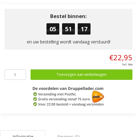
Bestel binnen:
05
51
17
:
:
en uw bestelling wordt vandaag verstuurd!
€22,95
Incl. btw
Toevoegen aan winkelwagen
Informatie
Reviews (0)