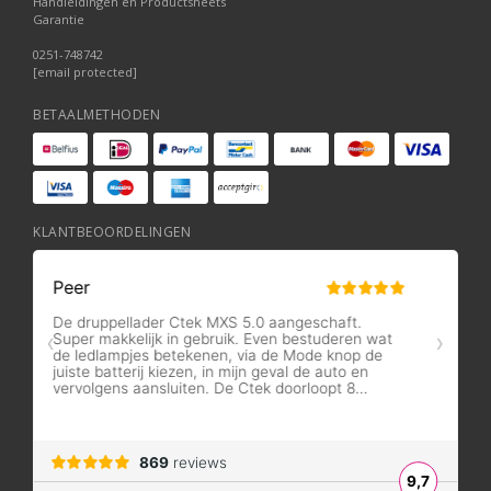
Handleidingen en Productsheets
Garantie
0251-748742
[email protected]
BETAALMETHODEN
KLANTBEOORDELINGEN