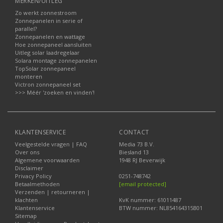
MERKEN/UITLEG
Zo werkt zonnestroom
Zonnepanelen in serie of
parallel?
Zonnepanelen en wattage
Hoe zonnepaneel aansluiten
Uitleg solar laadregelaar
Solara montage zonnepanelen
TopSolar zonnepaneel
monteren
Victron zonnepaneel set
>>> Méér 'zoeken en vinden'!
KLANTENSERVICE
CONTACT
Veelgestelde vragen | FAQ
Media 73 B.V.
Over ons
Biesland 13
Algemene voorwaarden
1948 RJ Beverwijk
Disclaimer
Privacy Policy
0251-748742
Betaalmethoden
[email protected]
Verzenden | retourneren |
klachten
KvK nummer: 61011487
Klantenservice
BTW nummer: NL854164315B01
Sitemap