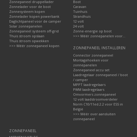
Zonnepaneel druppellader
Boot
Zonnelader voor de boot
Caravan
Zonnesysteem kopen
Tuinhuis
Zonnelader kopen powerbank
Strandhuis
Daglichtpaneel voor de camper
12 volt
Solar zonnepanelen
24 volt
Zonnepaneel systeem off-grid
Zonne-energie op boot
Thuis stroom opslaan
>>> Méér zonnepanelen voor...
Thuis stroom opwekken
>>> Méér zonnepaneel kopen
ZONNEPANEEL INSTALLEREN
Connector zonnepaneel
Montagehoeken voor
zonnepanelen
Zonnepaneel accu set
Laadregelaar zonnepaneel / boot
/ camper
MPPT laadregelaars
PWM laadregelaars
Omvormers zonnepaneel
12 volt laadstroomverdeler
Norm C10/11ed.2.2 voor ESS in
België
>>> Méér over aansluiten
zonnepaneel
ZONNEPANEEL