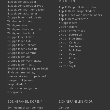
MODELLEN
Ik zoek een acculader
Ik zoek een laadkabel Type 1
Top 10 Druppelladers motor
Ik zoek een maritieme lader
Top 10 Beste druppelladers
Ik zoek een accutester
Top 10 Goedkope druppelladers
Druppellader marktplaats
Top 10 Best verkochte
Windmolen kopen
druppelladers
Windgenerator
Victron laders
Windgenerator voor thuis
Victron omvormers
Windgenerator boot
Victron batterijen
Druppellader Action
Victron Blue Smart
Druppellader Aldi
Victron Centaur
Druppellader Bol.com
Victron EasySolar
Druppellader Coolblue
Victron MultiPlus
Druppellader Gamma
Victron Orion
Druppellader Lidl
Victron Phoenix
Druppellader Marktplaats
Victron Quattro
Druppellader Praxis
Victron Skylla
Betaling Bebat bedrijven België
IP-klassen met uitleg
Hoe werkt een druppellader?
Hoe gebruik je een
druppellader?
Laders voor garage en
werkplaats
ZONNEPANEEL KOPEN?
ZONNEPANELEN VOOR
Zonnepaneel camper kopen
Camper