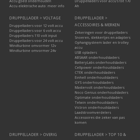
Accu goed onderhouden
Druppelladers voor accu’s tot 170
Accu elektrische auto: meer info
Ah
DRUPPELLADER > VOLTAGE
DRUPPELLADER >
ACCESSOIRES & MERKEN
Druppelladers voor 12 volt accu
Druppelladers voor 6 volt accu
Zekeringen voor druppelladers
Druppelladers 110 volt input
Snoeren, stekkertjes en adapters
Druppelladers voor 24 volt accu
Ophangsysteem lader en trolley
Windturbine omvormer 12v
accu
Windturbine omvormer 24v
USB opladers
ABSAAR onderhoudsladers
BatteryLabs onderhoudsladers
Cellpower onderhoudsladers
CTEK onderhoudsladers
Einhell onderhoudsladers
GYS onderhoudsladers
Mastervolt onderhoudsladers
Noco Genius onderhoudsladers
Optimate onderhoudsladers
Telwin onderhoudsladers
Victron onderhoudsladers
Laadstroomverdelers
Accessoires die zeker van pas
komen
DRUPPELLADER > OVERIG
DRUPPELLADER > TOP 10 &