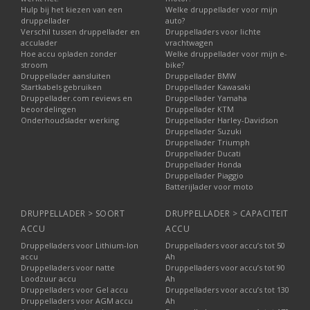
Hulp bij het kiezen van een
Welke druppellader voor mijn
druppellader
auto?
Verschil tussen druppellader en
Druppelladers voor lichte
acculader
vrachtwagen
Hoe accu opladen zonder
Welke druppellader voor mijn e-
stroom
bike?
Druppellader aansluiten
Druppellader BMW
Startkabels gebruiken
Druppellader Kawasaki
Druppellader.com reviews en
Druppellader Yamaha
beoordelingen
Druppellader KTM
Onderhoudslader werking
Druppellader Harley-Davidson
Druppellader Suzuki
Druppellader Triumph
Druppellader Ducati
Druppellader Honda
Druppellader Piaggio
Batterijlader voor moto
DRUPPELLADER > SOORT
DRUPPELLADER > CAPACITEIT
ACCU
ACCU
Druppelladers voor Lithium-Ion
Druppelladers voor accu’s tot 50
accu
Ah
Druppelladers voor natte
Druppelladers voor accu’s tot 90
Loodzuur accu
Ah
Druppelladers voor Gel accu
Druppelladers voor accu’s tot 130
Druppelladers voor AGM accu
Ah