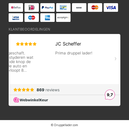
KLANTBEOORDELINGEN
© Druppellader.com