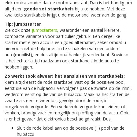
elektronica zonder dat de motor aanstaat. Dan is het handig om
altijd een
goede set startkabels
bij u te hebben. Met deze
kwaliteits startkabels krijgt u de motor snel weer aan de gang.
Tip: jumpstarter
Zie ook onze
jumpstarters
, waaronder een aantal kleinere,
compacte varianten voor particulier gebruik. Een dergelijke
starter met eigen accu is een goed alternatief, zeker omdat u
hiervoor niet de hulp hoeft in te schakelen van een andere
auto(mobilist), en dus altijd onafhankelijk verder kunt. Sowieso
is het echter altijd raadzaam ook startkabels in de auto te
hebben liggen.
Zo werkt (ook alweer) het aansluiten van startkabels:
klem altijd eerst de rode startkabel vast op de positieve pool;
eerst die van de hulpaccu. Vervolgens pas de zwarte op de 'min',
wederom eerst op die van de hulpaccu. Maak na het starten de
zwarte als eerste weer los, gevolgd door de rode, in
omgekeerde volgorde. Een verkeerde volgorde kan leiden tot
vonken, brandgevaar en mogelijk ontploffing van de accu. Ook
is er het gevaar dat elektronica beschadigd raakt. Dus:
Sluit de rode kabel aan op de positieve (+) pool van de
hulpaccu