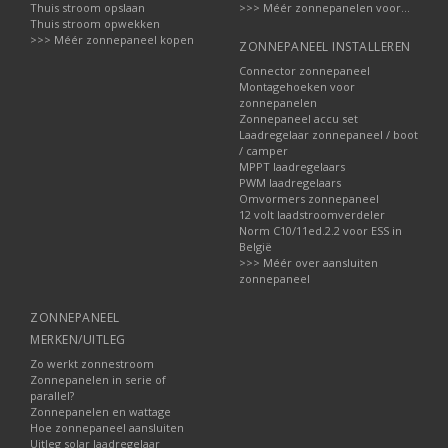
Thuis stroom opslaan
>>> Méér zonnepanelen voor...
Thuis stroom opwekken
>>> Méér zonnepaneel kopen
ZONNEPANEEL INSTALLEREN
Connector zonnepaneel
Montagehoeken voor
zonnepanelen
Zonnepaneel accu set
Laadregelaar zonnepaneel / boot
/ camper
MPPT laadregelaars
PWM laadregelaars
Omvormers zonnepaneel
12 volt laadstroomverdeler
Norm C10/11ed.2.2 voor ESS in
België
>>> Méér over aansluiten
zonnepaneel
ZONNEPANEEL
MERKEN/UITLEG
Zo werkt zonnestroom
Zonnepanelen in serie of
parallel?
Zonnepanelen en wattage
Hoe zonnepaneel aansluiten
Uitleg solar laadregelaar