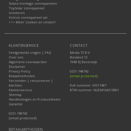
Solara montage zonnepanelen
TopSolar zonnepaneel
monteren
Victron zonnepaneel set
>>> Méér 'zoeken en vinden'!
KLANTENSERVICE
CONTACT
Veelgestelde vragen | FAQ
Media 73 B.V.
Over ons
Biesland 13
Algemene voorwaarden
1948 RJ Beverwijk
Disclaimer
Privacy Policy
0251-748742
Betaalmethoden
[email protected]
Verzenden | retourneren |
klachten
KvK nummer: 61011487
Klantenservice
BTW nummer: NL854164315B01
Sitemap
Handleidingen en Productsheets
Garantie
0251-748742
[email protected]
BETAALMETHODEN