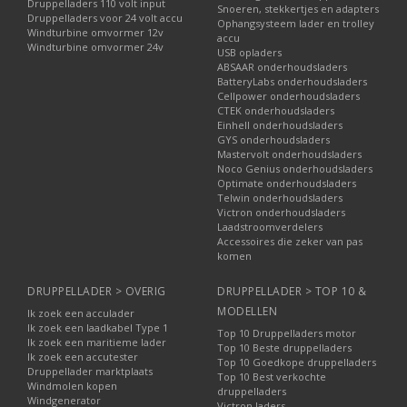
Druppelladers 110 volt input
Snoeren, stekkertjes en adapters
Druppelladers voor 24 volt accu
Ophangsysteem lader en trolley
Windturbine omvormer 12v
accu
Windturbine omvormer 24v
USB opladers
ABSAAR onderhoudsladers
BatteryLabs onderhoudsladers
Cellpower onderhoudsladers
CTEK onderhoudsladers
Einhell onderhoudsladers
GYS onderhoudsladers
Mastervolt onderhoudsladers
Noco Genius onderhoudsladers
Optimate onderhoudsladers
Telwin onderhoudsladers
Victron onderhoudsladers
Laadstroomverdelers
Accessoires die zeker van pas
komen
DRUPPELLADER > OVERIG
DRUPPELLADER > TOP 10 &
MODELLEN
Ik zoek een acculader
Ik zoek een laadkabel Type 1
Top 10 Druppelladers motor
Ik zoek een maritieme lader
Top 10 Beste druppelladers
Ik zoek een accutester
Top 10 Goedkope druppelladers
Druppellader marktplaats
Top 10 Best verkochte
Windmolen kopen
druppelladers
Windgenerator
Victron laders