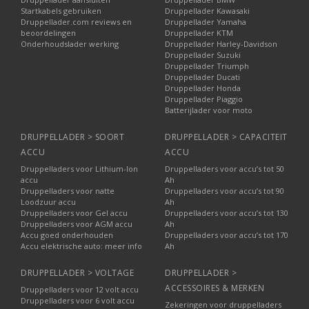
Startkabels gebruiken
Druppellader Kawasaki
Druppellader.com reviews en
Druppellader Yamaha
beoordelingen
Druppellader KTM
Onderhoudslader werking
Druppellader Harley-Davidson
Druppellader Suzuki
Druppellader Triumph
Druppellader Ducati
Druppellader Honda
Druppellader Piaggio
Batterijlader voor moto
DRUPPELLADER > SOORT
DRUPPELLADER > CAPACITEIT
ACCU
ACCU
Druppelladers voor Lithium-Ion
Druppelladers voor accu’s tot 50
accu
Ah
Druppelladers voor natte
Druppelladers voor accu’s tot 90
Loodzuur accu
Ah
Druppelladers voor Gel accu
Druppelladers voor accu’s tot 130
Druppelladers voor AGM accu
Ah
Accu goed onderhouden
Druppelladers voor accu’s tot 170
Accu elektrische auto: meer info
Ah
DRUPPELLADER > VOLTAGE
DRUPPELLADER >
ACCESSOIRES & MERKEN
Druppelladers voor 12 volt accu
Druppelladers voor 6 volt accu
Zekeringen voor druppelladers