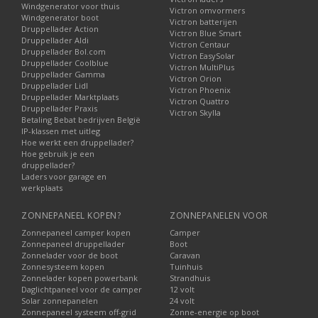
Windgenerator voor thuis
Victron omvormers
Windgenerator boot
Victron batterijen
Druppellader Action
Victron Blue Smart
Druppellader Aldi
Victron Centaur
Druppellader Bol.com
Victron EasySolar
Druppellader Coolblue
Victron MultiPlus
Druppellader Gamma
Victron Orion
Druppellader Lidl
Victron Phoenix
Druppellader Marktplaats
Victron Quattro
Druppellader Praxis
Victron Skylla
Betaling Bebat bedrijven België
IP-klassen met uitleg
Hoe werkt een druppellader?
Hoe gebruik je een
druppellader?
Laders voor garage en
werkplaats
ZONNEPANEEL KOPEN?
ZONNEPANELEN VOOR
Zonnepaneel camper kopen
Camper
Zonnepaneel druppellader
Boot
Zonnelader voor de boot
Caravan
Zonnesysteem kopen
Tuinhuis
Zonnelader kopen powerbank
Strandhuis
Daglichtpaneel voor de camper
12 volt
Solar zonnepanelen
24 volt
Zonnepaneel systeem off-grid
Zonne-energie op boot