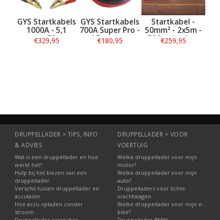
kabels
GYS Startkabels
Startkabel -
Startkabel -
 5,1
700A Super Pro -
50mm² - 2x5m -
35mm² - 2x5m -
50mm -
4,5 meter -
500a - haakse
400a
95
€180,95
€259,95
€149,95
ds Pro
50mm
klem
tie
Informatie
Informatie
Informatie
DRUPPELLADER > TIPS, INFO
DRUPPELLADER > VOOR
& ADVIES
VOERTUIG
Wat is een druppellader en hoe
Welke druppellader voor mijn
werkt het?
motor?
Hulp bij het kiezen van een
Welke druppellader voor mijn
druppellader
auto?
Verschil tussen druppellader en
Druppelladers voor lichte
acculader
vrachtwagen
Hoe accu opladen zonder
Welke druppellader voor mijn e-
stroom
bike?
Druppellader aansluiten
Druppellader BMW