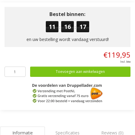
Bestel binnen:
11
16
17
:
:
en uw bestelling wordt vandaag verstuurd!
€119,95
Incl. btw
Toevoegen aan winkelwagen
Informatie
Specificaties
Reviews (0)