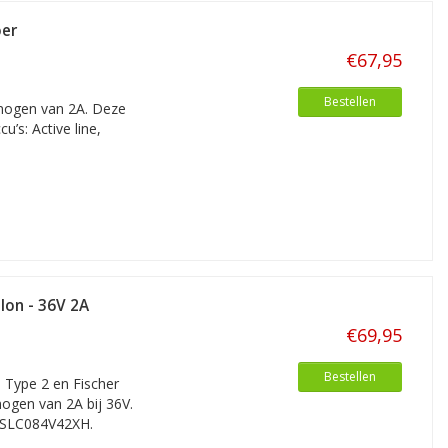
oer
€67,95
Bestellen
rmogen van 2A. Deze
u’s: Active line,
-Ion - 36V 2A
€69,95
Bestellen
a Type 2 en Fischer
mogen van 2A bij 36V.
 SSLC084V42XH.