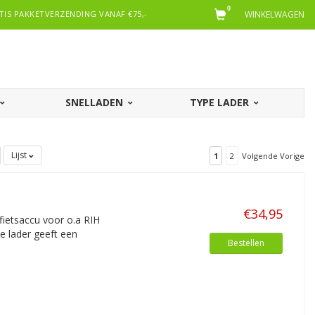
0
TIS PAKKETVERZENDING VANAF €75,-
WINKELWAGEN
SNELLADEN
TYPE LADER
Lijst
1
2
Volgende Vorige
€34,95
 fietsaccu voor o.a RIH
e lader geeft een
Bestellen