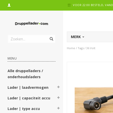
VOOR 22:00 BESTELD, VA
MERK
Home
/
Tags
/
36 Volt
MENU
Alle druppelladers /
onderhoudsladers
Lader | laadvermogen
Lader | capaciteit accu
Lader | type accu