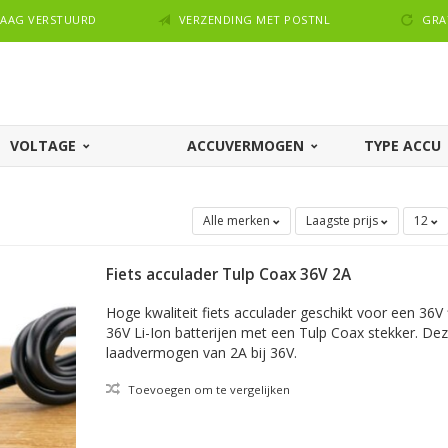
NDAAG VERSTUURD
VERZENDING MET POSTNL
GRA
VOLTAGE
ACCUVERMOGEN
TYPE ACCU
Alle merken
Laagste prijs
12
Fiets acculader Tulp Coax 36V 2A
Hoge kwaliteit fiets acculader geschikt voor een 36V
36V Li-Ion batterijen met een Tulp Coax stekker. Dez
laadvermogen van 2A bij 36V.
Toevoegen om te vergelijken