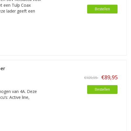
et een Tulp Coax
Bestellen
eze lader geeft een
oer
€89,95
€109,95
Bestellen
rmogen van 4A. Deze
u’s: Active line,