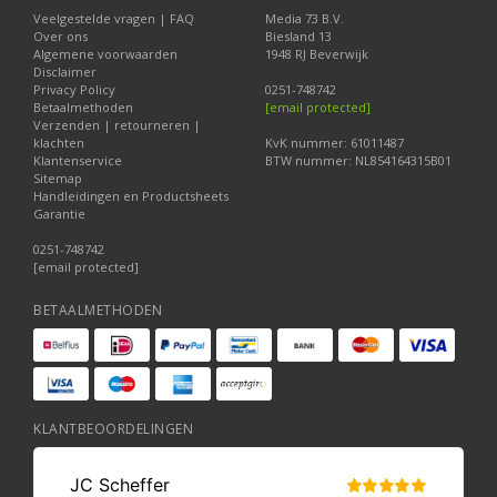
Veelgestelde vragen | FAQ
Media 73 B.V.
Over ons
Biesland 13
Algemene voorwaarden
1948 RJ Beverwijk
Disclaimer
Privacy Policy
0251-748742
Betaalmethoden
[email protected]
Verzenden | retourneren |
klachten
KvK nummer: 61011487
Klantenservice
BTW nummer: NL854164315B01
Sitemap
Handleidingen en Productsheets
Garantie
0251-748742
[email protected]
BETAALMETHODEN
KLANTBEOORDELINGEN