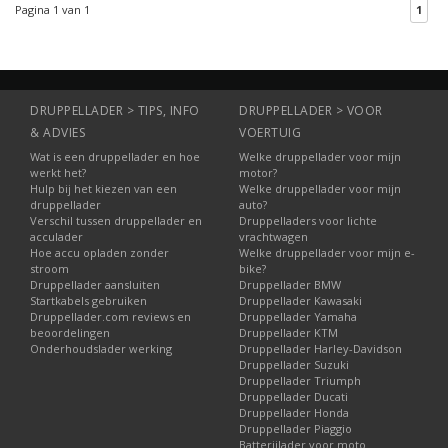
Pagina 1 van 1
1
Laadcapaciteit: 2A. Met
5-polige pin.
DRUPPELLADER > TIPS, INFO
DRUPPELLADER > VOOR
& ADVIES
VOERTUIG
Wat is een druppellader en hoe
Welke druppellader voor mijn
werkt het?
motor?
Hulp bij het kiezen van een
Welke druppellader voor mijn
druppellader
auto?
Verschil tussen druppellader en
Druppelladers voor lichte
acculader
vrachtwagen
Hoe accu opladen zonder
Welke druppellader voor mijn e-
stroom
bike?
Druppellader aansluiten
Druppellader BMW
Startkabels gebruiken
Druppellader Kawasaki
Druppellader.com reviews en
Druppellader Yamaha
beoordelingen
Druppellader KTM
Onderhoudslader werking
Druppellader Harley-Davidson
Druppellader Suzuki
Druppellader Triumph
Druppellader Ducati
Druppellader Honda
Druppellader Piaggio
Batterijlader voor moto