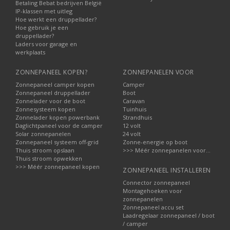
Betaling Bebat bedrijven België
IP-klassen met uitleg
Hoe werkt een druppellader?
Hoe gebruik je een
druppellader?
Laders voor garage en
werkplaats
ZONNEPANEEL KOPEN?
ZONNEPANELEN VOOR
Zonnepaneel camper kopen
Camper
Zonnepaneel druppellader
Boot
Zonnelader voor de boot
Caravan
Zonnesysteem kopen
Tuinhuis
Zonnelader kopen powerbank
Strandhuis
Daglichtpaneel voor de camper
12 volt
Solar zonnepanelen
24 volt
Zonnepaneel systeem off-grid
Zonne-energie op boot
Thuis stroom opslaan
>>> Méér zonnepanelen voor...
Thuis stroom opwekken
>>> Méér zonnepaneel kopen
ZONNEPANEEL INSTALLEREN
Connector zonnepaneel
Montagehoeken voor
zonnepanelen
Zonnepaneel accu set
Laadregelaar zonnepaneel / boot
/ camper