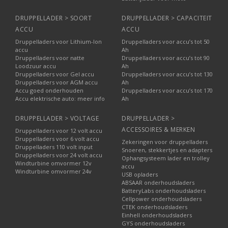
DRUPPELLADER > SOORT
DRUPPELLADER > CAPACITEIT
ACCU
ACCU
Druppelladers voor Lithium-Ion
Druppelladers voor accu’s tot 50
accu
Ah
Druppelladers voor natte
Druppelladers voor accu’s tot 90
Loodzuur accu
Ah
Druppelladers voor Gel accu
Druppelladers voor accu’s tot 130
Druppelladers voor AGM accu
Ah
Accu goed onderhouden
Druppelladers voor accu’s tot 170
Accu elektrische auto: meer info
Ah
DRUPPELLADER > VOLTAGE
DRUPPELLADER >
ACCESSOIRES & MERKEN
Druppelladers voor 12 volt accu
Druppelladers voor 6 volt accu
Zekeringen voor druppelladers
Druppelladers 110 volt input
Snoeren, stekkertjes en adapters
Druppelladers voor 24 volt accu
Ophangsysteem lader en trolley
Windturbine omvormer 12v
accu
Windturbine omvormer 24v
USB opladers
ABSAAR onderhoudsladers
BatteryLabs onderhoudsladers
Cellpower onderhoudsladers
CTEK onderhoudsladers
Einhell onderhoudsladers
GYS onderhoudsladers