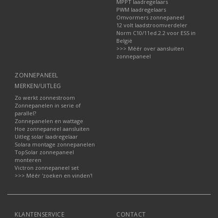
MPPT laadregelaars
PWM laadregelaars
Omvormers zonnepaneel
12 volt laadstroomverdeler
Norm C10/11ed.2.2 voor ESS in
België
>>> Méér over aansluiten
zonnepaneel
ZONNEPANEEL
MERKEN/UITLEG
Zo werkt zonnestroom
Zonnepanelen in serie of
parallel?
Zonnepanelen en wattage
Hoe zonnepaneel aansluiten
Uitleg solar laadregelaar
Solara montage zonnepanelen
TopSolar zonnepaneel
monteren
Victron zonnepaneel set
>>> Méér 'zoeken en vinden'!
KLANTENSERVICE
CONTACT