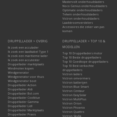
Mastervolt onderhoudsladers
Noco Genius onderhoudsladers
Optimate onderhoudsladers
Telwin onderhoudsladers
Victron onderhoudsladers
Laadstroomverdelers
Accessoires die zeker van pas
komen
DRUPPELLADER > OVERIG
DRUPPELLADER > TOP 10 &
MODELLEN
Ik zoek een acculader
Ik zoek een laadkabel Type 1
Top 10 Druppelladers motor
Ik zoek een maritieme lader
Top 10 Beste druppelladers
Ik zoek een accutester
Top 10 Goedkope druppelladers
Druppellader marktplaats
Top 10 Best verkochte
Windmolen kopen
druppelladers
Windgenerator
Victron laders
Windgenerator voor thuis
Victron omvormers
Windgenerator boot
Victron batterijen
Druppellader Action
Victron Blue Smart
Druppellader Aldi
Victron Centaur
Druppellader Bol.com
Victron EasySolar
Druppellader Coolblue
Victron MultiPlus
Druppellader Gamma
Victron Orion
Druppellader Lidl
Victron Phoenix
Druppellader Marktplaats
Victron Quattro
Druppellader Praxis
Victron Skylla