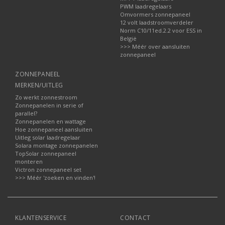
PWM laadregelaars
Omvormers zonnepaneel
12 volt laadstroomverdeler
Norm C10/11ed.2.2 voor ESS in
België
>>> Méér over aansluiten
zonnepaneel
ZONNEPANEEL
MERKEN/UITLEG
Zo werkt zonnestroom
Zonnepanelen in serie of
parallel?
Zonnepanelen en wattage
Hoe zonnepaneel aansluiten
Uitleg solar laadregelaar
Solara montage zonnepanelen
TopSolar zonnepaneel
monteren
Victron zonnepaneel set
>>> Méér 'zoeken en vinden'!
KLANTENSERVICE
CONTACT