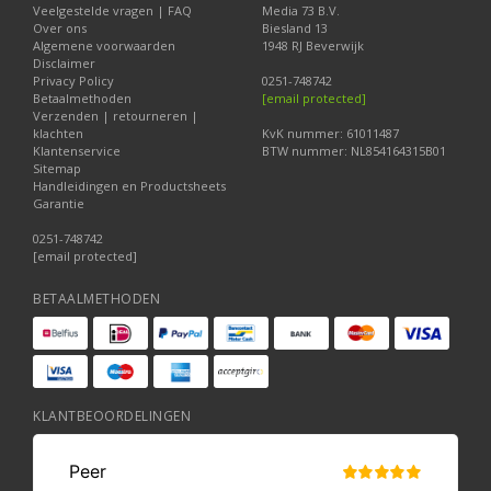
Veelgestelde vragen | FAQ
Media 73 B.V.
Over ons
Biesland 13
Algemene voorwaarden
1948 RJ Beverwijk
Disclaimer
Privacy Policy
0251-748742
Betaalmethoden
[email protected]
Verzenden | retourneren |
klachten
KvK nummer: 61011487
Klantenservice
BTW nummer: NL854164315B01
Sitemap
Handleidingen en Productsheets
Garantie
0251-748742
[email protected]
BETAALMETHODEN
KLANTBEOORDELINGEN