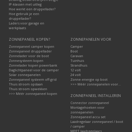
IP-klassen met uitleg
Hoe werkt een druppellader?
Hoe gebruik je een
druppellader?
Laders voor garage en
werkplaats
ZONNEPANEEL KOPEN?
ZONNEPANELEN VOOR
Zonnepaneel camper kopen
Camper
Zonnepaneel druppellader
Boot
Zonnelader voor de boot
Caravan
Zonnesysteem kopen
Tuinhuis
Zonnelader kopen powerbank
Strandhuis
Daglichtpaneel voor de camper
12 volt
Solar zonnepanelen
24 volt
Zonnepaneel systeem off-grid
Zonne-energie op boot
Thuis stroom opslaan
>>> Méér zonnepanelen voor...
Thuis stroom opwekken
>>> Méér zonnepaneel kopen
ZONNEPANEEL INSTALLEREN
Connector zonnepaneel
Montagehoeken voor
zonnepanelen
Zonnepaneel accu set
Laadregelaar zonnepaneel / boot
/ camper
MPPT laadregelaars