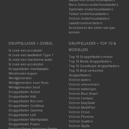
Noco Genius onderhoudsladers
Optimate onderhoudsladers
Telwin onderhoudsladers
Victron onderhoudsladers
Laadstroomverdelers
Accessoires die zeker van pas
komen
DRUPPELLADER > OVERIG
DRUPPELLADER > TOP 10 &
MODELLEN
Ik zoek een acculader
Ik zoek een laadkabel Type 1
Top 10 Druppelladers motor
Ik zoek een maritieme lader
Top 10 Beste druppelladers
Ik zoek een accutester
Top 10 Goedkope druppelladers
Druppellader marktplaats
Top 10 Best verkochte
Windmolen kopen
druppelladers
Windgenerator
Victron laders
Windgenerator voor thuis
Victron omvormers
Windgenerator boot
Victron batterijen
Druppellader Action
Victron Blue Smart
Druppellader Aldi
Victron Centaur
Druppellader Bol.com
Victron EasySolar
Druppellader Coolblue
Victron MultiPlus
Druppellader Gamma
Victron Orion
Druppellader Lidl
Victron Phoenix
Druppellader Marktplaats
Victron Quattro
Druppellader Praxis
Victron Skylla
Betaling Bebat bedrijven België