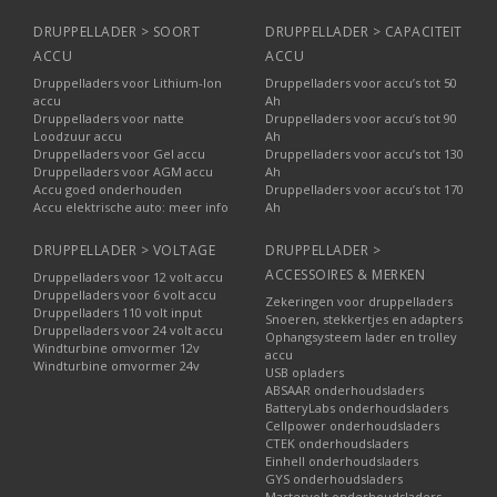
DRUPPELLADER > SOORT
DRUPPELLADER > CAPACITEIT
ACCU
ACCU
Druppelladers voor Lithium-Ion
Druppelladers voor accu’s tot 50
accu
Ah
Druppelladers voor natte
Druppelladers voor accu’s tot 90
Loodzuur accu
Ah
Druppelladers voor Gel accu
Druppelladers voor accu’s tot 130
Druppelladers voor AGM accu
Ah
Accu goed onderhouden
Druppelladers voor accu’s tot 170
Accu elektrische auto: meer info
Ah
DRUPPELLADER > VOLTAGE
DRUPPELLADER >
ACCESSOIRES & MERKEN
Druppelladers voor 12 volt accu
Druppelladers voor 6 volt accu
Zekeringen voor druppelladers
Druppelladers 110 volt input
Snoeren, stekkertjes en adapters
Druppelladers voor 24 volt accu
Ophangsysteem lader en trolley
Windturbine omvormer 12v
accu
Windturbine omvormer 24v
USB opladers
ABSAAR onderhoudsladers
BatteryLabs onderhoudsladers
Cellpower onderhoudsladers
CTEK onderhoudsladers
Einhell onderhoudsladers
GYS onderhoudsladers
Mastervolt onderhoudsladers