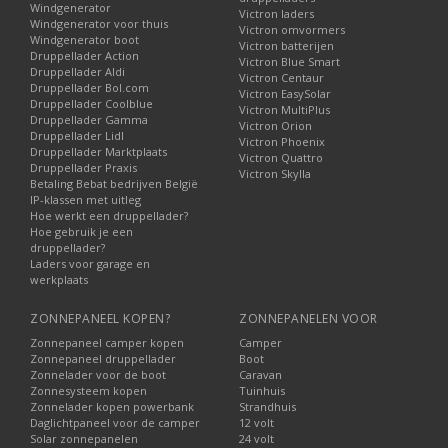
Windgenerator
Victron laders
Windgenerator voor thuis
Victron omvormers
Windgenerator boot
Victron batterijen
Druppellader Action
Victron Blue Smart
Druppellader Aldi
Victron Centaur
Druppellader Bol.com
Victron EasySolar
Druppellader Coolblue
Victron MultiPlus
Druppellader Gamma
Victron Orion
Druppellader Lidl
Victron Phoenix
Druppellader Marktplaats
Victron Quattro
Druppellader Praxis
Victron Skylla
Betaling Bebat bedrijven België
IP-klassen met uitleg
Hoe werkt een druppellader?
Hoe gebruik je een
druppellader?
Laders voor garage en
werkplaats
ZONNEPANEEL KOPEN?
ZONNEPANELEN VOOR
Zonnepaneel camper kopen
Camper
Zonnepaneel druppellader
Boot
Zonnelader voor de boot
Caravan
Zonnesysteem kopen
Tuinhuis
Zonnelader kopen powerbank
Strandhuis
Daglichtpaneel voor de camper
12 volt
Solar zonnepanelen
24 volt