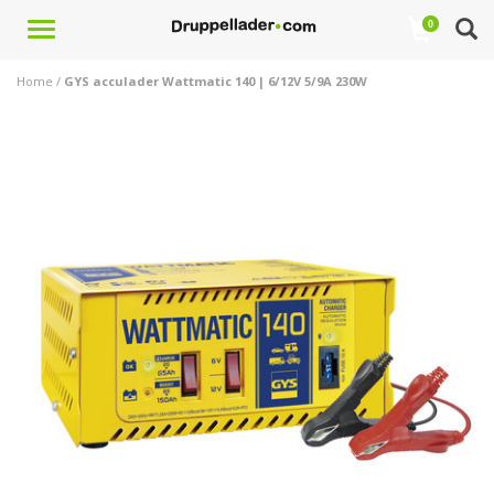
Toggle
0
navigation
Home
/
GYS acculader Wattmatic 140 | 6/12V 5/9A 230W