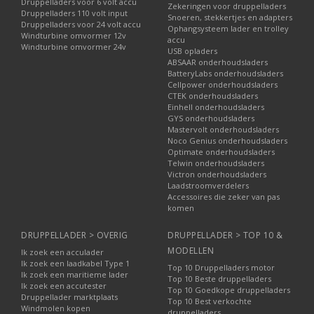
Druppelladers voor 6 volt accu
Zekeringen voor druppelladers
Druppelladers 110 volt input
Snoeren, stekkertjes en adapters
Druppelladers voor 24 volt accu
Ophangsysteem lader en trolley
Windturbine omvormer 12v
accu
Windturbine omvormer 24v
USB opladers
ABSAAR onderhoudsladers
BatteryLabs onderhoudsladers
Cellpower onderhoudsladers
CTEK onderhoudsladers
Einhell onderhoudsladers
GYS onderhoudsladers
Mastervolt onderhoudsladers
Noco Genius onderhoudsladers
Optimate onderhoudsladers
Telwin onderhoudsladers
Victron onderhoudsladers
Laadstroomverdelers
Accessoires die zeker van pas
komen
DRUPPELLADER > OVERIG
DRUPPELLADER > TOP 10 &
MODELLEN
Ik zoek een acculader
Ik zoek een laadkabel Type 1
Top 10 Druppelladers motor
Ik zoek een maritieme lader
Top 10 Beste druppelladers
Ik zoek een accutester
Top 10 Goedkope druppelladers
Druppellader marktplaats
Top 10 Best verkochte
Windmolen kopen
druppelladers