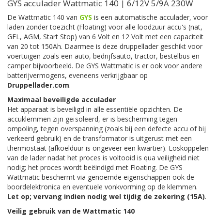
GYS acculader Wattmatic 140 | 6/12V 5/9A 230W
De Wattmatic 140 van
GYS
is een automatische acculader, voor
laden zonder toezicht (Floating) voor alle loodzuur accu's (nat,
GEL, AGM, Start Stop) van 6 Volt en 12 Volt met een capaciteit
van 20 tot 150Ah. Daarmee is deze druppellader geschikt voor
voertuigen zoals een auto, bedrijfsauto, tractor, bestelbus en
camper bijvoorbeeld. De GYS Wattmatic is er ook voor andere
batterijvermogens, eveneens verkrijgbaar op
Druppellader.com
.
Maximaal beveiligde acculader
Het apparaat is beveiligd in alle essentiële opzichten. De
accuklemmen zijn geïsoleerd, er is bescherming tegen
ompoling, tegen overspanning (zoals bij een defecte accu of bij
verkeerd gebruik) en de transformator is uitgerust met een
thermostaat (afkoelduur is ongeveer een kwartier). Loskoppelen
van de lader nadat het proces is voltooid is qua veiligheid niet
nodig; het proces wordt beëindigd met Floating. De GYS
Wattmatic beschermt via genoemde eigenschappen ook de
boordelektronica en eventuele vonkvorming op de klemmen.
Let op; vervang indien nodig wel tijdig de zekering (15A)
.
Veilig gebruik van de Wattmatic 140