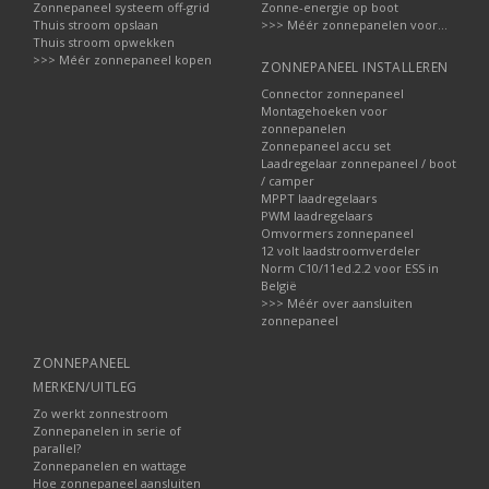
Zonnepaneel systeem off-grid
Zonne-energie op boot
Thuis stroom opslaan
>>> Méér zonnepanelen voor...
Thuis stroom opwekken
>>> Méér zonnepaneel kopen
ZONNEPANEEL INSTALLEREN
Connector zonnepaneel
Montagehoeken voor
zonnepanelen
Zonnepaneel accu set
Laadregelaar zonnepaneel / boot
/ camper
MPPT laadregelaars
PWM laadregelaars
Omvormers zonnepaneel
12 volt laadstroomverdeler
Norm C10/11ed.2.2 voor ESS in
België
>>> Méér over aansluiten
zonnepaneel
ZONNEPANEEL
MERKEN/UITLEG
Zo werkt zonnestroom
Zonnepanelen in serie of
parallel?
Zonnepanelen en wattage
Hoe zonnepaneel aansluiten