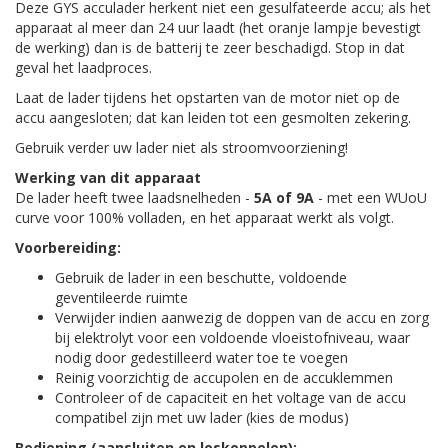
Deze GYS acculader herkent niet een gesulfateerde accu; als het
apparaat al meer dan 24 uur laadt (het oranje lampje bevestigt
de werking) dan is de batterij te zeer beschadigd. Stop in dat
geval het laadproces.
Laat de lader tijdens het opstarten van de motor niet op de
accu aangesloten; dat kan leiden tot een gesmolten zekering.
Gebruik verder uw lader niet als stroomvoorziening!
Werking van dit apparaat
De lader heeft twee laadsnelheden -
5A of 9A
- met een WUoU
curve voor 100% volladen, en het apparaat werkt als volgt.
Voorbereiding:
Gebruik de lader in een beschutte, voldoende
geventileerde ruimte
Verwijder indien aanwezig de doppen van de accu en zorg
bij elektrolyt voor een voldoende vloeistofniveau, waar
nodig door gedestilleerd water toe te voegen
Reinig voorzichtig de accupolen en de accuklemmen
Controleer of de capaciteit en het voltage van de accu
compatibel zijn met uw lader (kies de modus)
Bediening (aansluiten en loskoppelen):