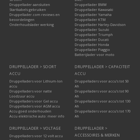
Druppellader aansluiten
Druppellader BMW
Startkabels gebruiken
Druppellader Kawasaki
Druppellader.com reviews en
Druppellader Yamaha
beoordelingen
Druppellader KTM
Onderhoudslader werking
Druppellader Harley-Davidson
Druppellader Suzuki
Druppellader Triumph
Druppellader Ducati
Druppellader Honda
Druppellader Piaggio
Batterijlader voor moto
DRUPPELLADER > SOORT
DRUPPELLADER > CAPACITEIT
ACCU
ACCU
Druppelladers voor Lithium-Ion
Druppelladers voor accu’s tot 50
accu
Ah
Druppelladers voor natte
Druppelladers voor accu’s tot 90
Loodzuur accu
Ah
Druppelladers voor Gel accu
Druppelladers voor accu’s tot 130
Druppelladers voor AGM accu
Ah
Accu goed onderhouden
Druppelladers voor accu’s tot 170
Accu elektrische auto: meer info
Ah
DRUPPELLADER > VOLTAGE
DRUPPELLADER >
ACCESSOIRES & MERKEN
Druppelladers voor 12 volt accu