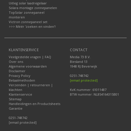
Uitleg solar laadregelaar
Solara montage zonnepanelen
TopSolar zonnepaneel
monteren
Victron zonnepaneel set
>>> Méér 'zoeken en vinden'!
KLANTENSERVICE
CONTACT
Veelgestelde vragen | FAQ
Media 73 B.V.
Over ons
Biesland 13
Algemene voorwaarden
1948 RJ Beverwijk
Disclaimer
Privacy Policy
0251-748742
Betaalmethoden
[email protected]
Verzenden | retourneren |
klachten
KvK nummer: 61011487
Klantenservice
BTW nummer: NL854164315B01
Sitemap
Handleidingen en Productsheets
Garantie
0251-748742
[email protected]