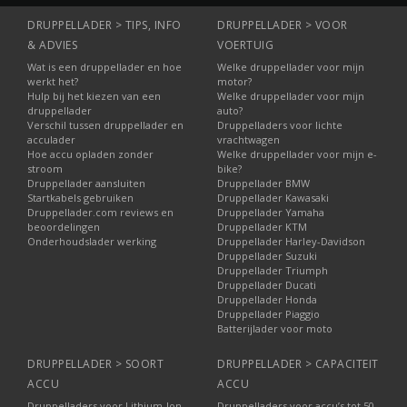
DRUPPELLADER > TIPS, INFO
DRUPPELLADER > VOOR
& ADVIES
VOERTUIG
Wat is een druppellader en hoe
Welke druppellader voor mijn
werkt het?
motor?
Hulp bij het kiezen van een
Welke druppellader voor mijn
druppellader
auto?
Verschil tussen druppellader en
Druppelladers voor lichte
acculader
vrachtwagen
Hoe accu opladen zonder
Welke druppellader voor mijn e-
stroom
bike?
Druppellader aansluiten
Druppellader BMW
Startkabels gebruiken
Druppellader Kawasaki
Druppellader.com reviews en
Druppellader Yamaha
beoordelingen
Druppellader KTM
Onderhoudslader werking
Druppellader Harley-Davidson
Druppellader Suzuki
Druppellader Triumph
Druppellader Ducati
Druppellader Honda
Druppellader Piaggio
Batterijlader voor moto
DRUPPELLADER > SOORT
DRUPPELLADER > CAPACITEIT
ACCU
ACCU
Druppelladers voor Lithium-Ion
Druppelladers voor accu’s tot 50