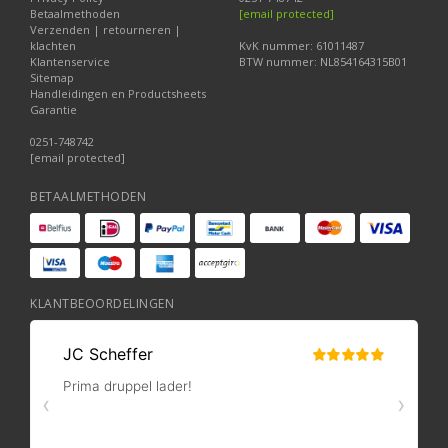
Betaalmethoden
[email protected]
Verzenden | retourneren |
klachten
KvK nummer: 61011487
Klantenservice
BTW nummer: NL854164315B01
Sitemap
Handleidingen en Productsheets
Garantie
0251-748742
[email protected]
BETAALMETHODEN
KLANTBEOORDELINGEN