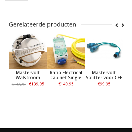
Gerelateerde producten
io Walstroom
Mastervolt
Ratio Electrical
Mastervo
oer/inlet 16A
Walstroom
cabinet Single
Splitter vo
S met snoer
invoer/ inlet 16A
(1x Schuko) met
stekke
€94,95
€139,95
€149,95
€99,95
€149,95
RVS
kabel
Informatie
Informatie
Informatie
Informati