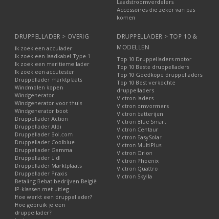
Laadstroomverdelers
Accessoires die zeker van pas
komen
DRUPPELLADER > OVERIG
DRUPPELLADER > TOP 10 &
MODELLEN
Ik zoek een acculader
Ik zoek een laadkabel Type 1
Top 10 Druppelladers motor
Ik zoek een maritieme lader
Top 10 Beste druppelladers
Ik zoek een accutester
Top 10 Goedkope druppelladers
Druppellader marktplaats
Top 10 Best verkochte
Windmolen kopen
druppelladers
Windgenerator
Victron laders
Windgenerator voor thuis
Victron omvormers
Windgenerator boot
Victron batterijen
Druppellader Action
Victron Blue Smart
Druppellader Aldi
Victron Centaur
Druppellader Bol.com
Victron EasySolar
Druppellader Coolblue
Victron MultiPlus
Druppellader Gamma
Victron Orion
Druppellader Lidl
Victron Phoenix
Druppellader Marktplaats
Victron Quattro
Druppellader Praxis
Victron Skylla
Betaling Bebat bedrijven België
IP-klassen met uitleg
Hoe werkt een druppellader?
Hoe gebruik je een
druppellader?