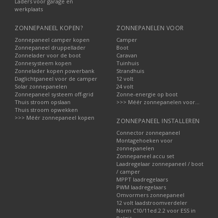
Laders voor garage en
werkplaats
ZONNEPANEEL KOPEN?
ZONNEPANELEN VOOR
Zonnepaneel camper kopen
Camper
Zonnepaneel druppellader
Boot
Zonnelader voor de boot
Caravan
Zonnesysteem kopen
Tuinhuis
Zonnelader kopen powerbank
Strandhuis
Daglichtpaneel voor de camper
12 volt
Solar zonnepanelen
24 volt
Zonnepaneel systeem off-grid
Zonne-energie op boot
Thuis stroom opslaan
>>> Méér zonnepanelen voor...
Thuis stroom opwekken
>>> Méér zonnepaneel kopen
ZONNEPANEEL INSTALLEREN
Connector zonnepaneel
Montagehoeken voor
zonnepanelen
Zonnepaneel accu set
Laadregelaar zonnepaneel / boot
/ camper
MPPT laadregelaars
PWM laadregelaars
Omvormers zonnepaneel
12 volt laadstroomverdeler
Norm C10/11ed.2.2 voor ESS in