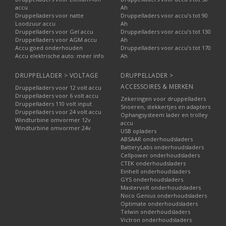
accu
Ah
Druppelladers voor natte
Druppelladers voor accu’s tot 90
Loodzuur accu
Ah
Druppelladers voor Gel accu
Druppelladers voor accu’s tot 130
Druppelladers voor AGM accu
Ah
Accu goed onderhouden
Druppelladers voor accu’s tot 170
Accu elektrische auto: meer info
Ah
DRUPPELLADER > VOLTAGE
DRUPPELLADER >
ACCESSOIRES & MERKEN
Druppelladers voor 12 volt accu
Druppelladers voor 6 volt accu
Zekeringen voor druppelladers
Druppelladers 110 volt input
Snoeren, stekkertjes en adapters
Druppelladers voor 24 volt accu
Ophangsysteem lader en trolley
Windturbine omvormer 12v
accu
Windturbine omvormer 24v
USB opladers
ABSAAR onderhoudsladers
BatteryLabs onderhoudsladers
Cellpower onderhoudsladers
CTEK onderhoudsladers
Einhell onderhoudsladers
GYS onderhoudsladers
Mastervolt onderhoudsladers
Noco Genius onderhoudsladers
Optimate onderhoudsladers
Telwin onderhoudsladers
Victron onderhoudsladers