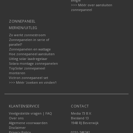
België
>>> Méér over aansluiten
zonnepaneel
ZONNEPANEEL
MERKEN/UITLEG
Zo werkt zonnestroom
Zonnepanelen in serie of
parallel?
Zonnepanelen en wattage
Hoe zonnepaneel aansluiten
Uitleg solar laadregelaar
Solara montage zonnepanelen
TopSolar zonnepaneel
monteren
Victron zonnepaneel set
>>> Méér 'zoeken en vinden'!
KLANTENSERVICE
CONTACT
Veelgestelde vragen | FAQ
Media 73 B.V.
Over ons
Biesland 13
Algemene voorwaarden
1948 RJ Beverwijk
Disclaimer
Privacy Policy
0251-748742