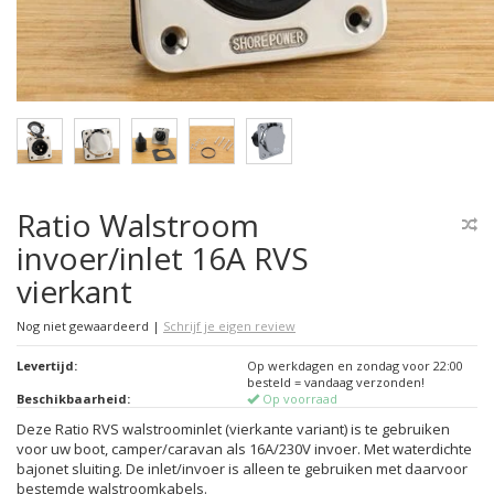
Ratio Walstroom
invoer/inlet 16A RVS
vierkant
Nog niet gewaardeerd
|
Schrijf je eigen review
Levertijd:
Op werkdagen en zondag voor 22:00
besteld = vandaag verzonden!
Beschikbaarheid:
Op voorraad
Deze Ratio RVS walstroominlet (vierkante variant) is te gebruiken
voor uw boot, camper/caravan als 16A/230V invoer. Met waterdichte
bajonet sluiting. De inlet/invoer is alleen te gebruiken met daarvoor
bestemde walstroomkabels.