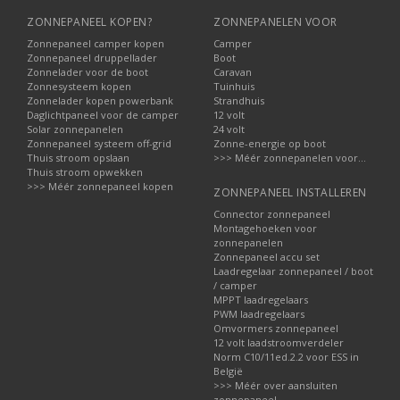
ZONNEPANEEL KOPEN?
ZONNEPANELEN VOOR
Zonnepaneel camper kopen
Camper
Zonnepaneel druppellader
Boot
Zonnelader voor de boot
Caravan
Zonnesysteem kopen
Tuinhuis
Zonnelader kopen powerbank
Strandhuis
Daglichtpaneel voor de camper
12 volt
Solar zonnepanelen
24 volt
Zonnepaneel systeem off-grid
Zonne-energie op boot
Thuis stroom opslaan
>>> Méér zonnepanelen voor...
Thuis stroom opwekken
>>> Méér zonnepaneel kopen
ZONNEPANEEL INSTALLEREN
Connector zonnepaneel
Montagehoeken voor
zonnepanelen
Zonnepaneel accu set
Laadregelaar zonnepaneel / boot
/ camper
MPPT laadregelaars
PWM laadregelaars
Omvormers zonnepaneel
12 volt laadstroomverdeler
Norm C10/11ed.2.2 voor ESS in
België
>>> Méér over aansluiten
zonnepaneel