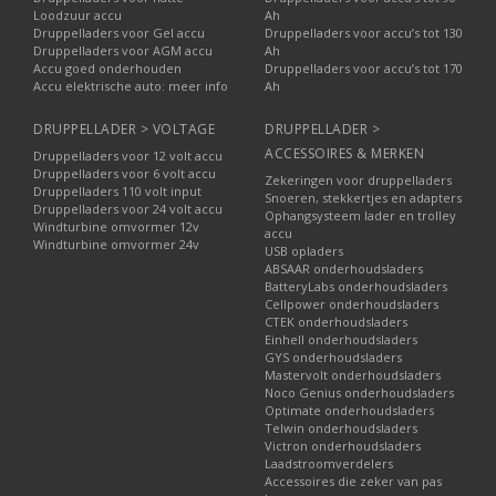
Loodzuur accu
Ah
Druppelladers voor Gel accu
Druppelladers voor accu’s tot 130
Druppelladers voor AGM accu
Ah
Accu goed onderhouden
Druppelladers voor accu’s tot 170
Accu elektrische auto: meer info
Ah
DRUPPELLADER > VOLTAGE
DRUPPELLADER >
ACCESSOIRES & MERKEN
Druppelladers voor 12 volt accu
Druppelladers voor 6 volt accu
Zekeringen voor druppelladers
Druppelladers 110 volt input
Snoeren, stekkertjes en adapters
Druppelladers voor 24 volt accu
Ophangsysteem lader en trolley
Windturbine omvormer 12v
accu
Windturbine omvormer 24v
USB opladers
ABSAAR onderhoudsladers
BatteryLabs onderhoudsladers
Cellpower onderhoudsladers
CTEK onderhoudsladers
Einhell onderhoudsladers
GYS onderhoudsladers
Mastervolt onderhoudsladers
Noco Genius onderhoudsladers
Optimate onderhoudsladers
Telwin onderhoudsladers
Victron onderhoudsladers
Laadstroomverdelers
Accessoires die zeker van pas