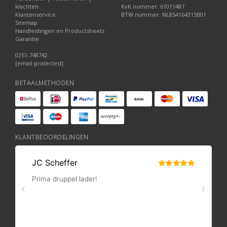
klachten
KvK nummer: 61011487
Klantenservice
BTW nummer: NL854164315B01
Sitemap
Handleidingen en Productsheets
Garantie
0251-748742
[email protected]
BETAALMETHODEN
KLANTBEOORDELINGEN