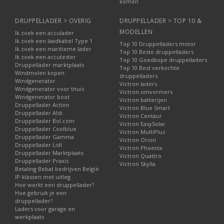
komen
DRUPPELLADER > OVERIG
DRUPPELLADER > TOP 10 &
MODELLEN
Ik zoek een acculader
Ik zoek een laadkabel Type 1
Top 10 Druppelladers motor
Ik zoek een maritieme lader
Top 10 Beste druppelladers
Ik zoek een accutester
Top 10 Goedkope druppelladers
Druppellader marktplaats
Top 10 Best verkochte
Windmolen kopen
druppelladers
Windgenerator
Victron laders
Windgenerator voor thuis
Victron omvormers
Windgenerator boot
Victron batterijen
Druppellader Action
Victron Blue Smart
Druppellader Aldi
Victron Centaur
Druppellader Bol.com
Victron EasySolar
Druppellader Coolblue
Victron MultiPlus
Druppellader Gamma
Victron Orion
Druppellader Lidl
Victron Phoenix
Druppellader Marktplaats
Victron Quattro
Druppellader Praxis
Victron Skylla
Betaling Bebat bedrijven België
IP-klassen met uitleg
Hoe werkt een druppellader?
Hoe gebruik je een
druppellader?
Laders voor garage en
werkplaats