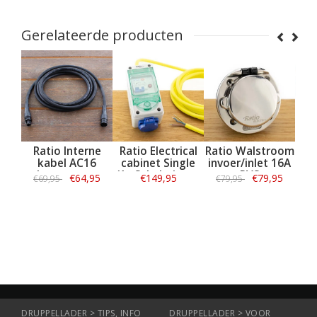
Gerelateerde producten
m
Ratio Interne
Ratio Electrical
Ratio Walstroom
PVC 
kabel AC16
cabinet Single
invoer/inlet 16A
Kabel
walstroomsysteem
(1x Schuko) met
RVS
3x2,5
€64,95
€149,95
€79,95
€
€69,95
€79,95
5M
kabel
Informatie
Informatie
Informatie
Info
DRUPPELLADER > TIPS, INFO
DRUPPELLADER > VOOR