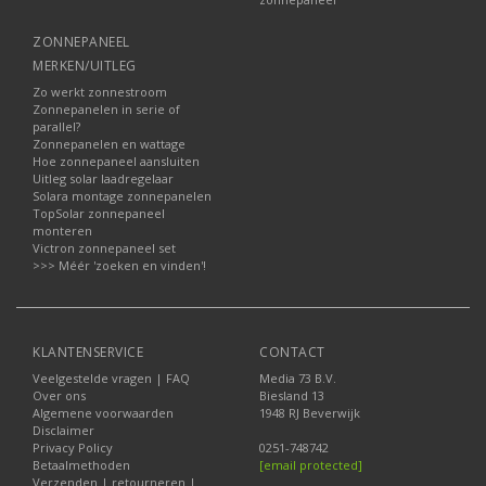
ZONNEPANEEL
MERKEN/UITLEG
Zo werkt zonnestroom
Zonnepanelen in serie of
parallel?
Zonnepanelen en wattage
Hoe zonnepaneel aansluiten
Uitleg solar laadregelaar
Solara montage zonnepanelen
TopSolar zonnepaneel
monteren
Victron zonnepaneel set
>>> Méér 'zoeken en vinden'!
KLANTENSERVICE
CONTACT
Veelgestelde vragen | FAQ
Media 73 B.V.
Over ons
Biesland 13
Algemene voorwaarden
1948 RJ Beverwijk
Disclaimer
Privacy Policy
0251-748742
Betaalmethoden
[email protected]
Verzenden | retourneren |