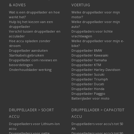
& ADVIES
VOERTUIG
Wat is een druppellader en hoe
Welke druppellader voor mijn
werkt het?
motor?
Hulp bij het kiezen van een
Welke druppellader voor mijn
druppellader
auto?
Verschil tussen druppellader en
Druppelladers voor lichte
acculader
vrachtwagen
Hoe accu opladen zonder
Welke druppellader voor mijn e-
stroom
bike?
Druppellader aansluiten
Druppellader BMW
Startkabels gebruiken
Druppellader Kawasaki
Druppellader.com reviews en
Druppellader Yamaha
beoordelingen
Druppellader KTM
Onderhoudslader werking
Druppellader Harley-Davidson
Druppellader Suzuki
Druppellader Triumph
Druppellader Ducati
Druppellader Honda
Druppellader Piaggio
Batterijlader voor moto
DRUPPELLADER > SOORT
DRUPPELLADER > CAPACITEIT
ACCU
ACCU
Druppelladers voor Lithium-Ion
Druppelladers voor accu’s tot 50
accu
Ah
Druppelladers voor natte
Druppelladers voor accu’s tot 90